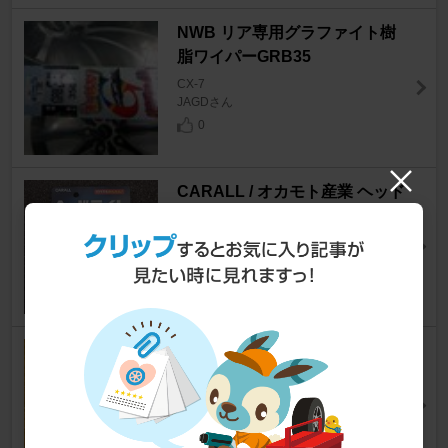
NWB リア専用グラファイト樹
脂ワイパーGRB35
CX-7
JAGDさん
0
CARALL / オカモト産業 ヘッド
ライトクリーナーパッド
CX-7
ma-sa0024さん
5
HKS スーパーエアフィルター
CX-7
syomizさん
4