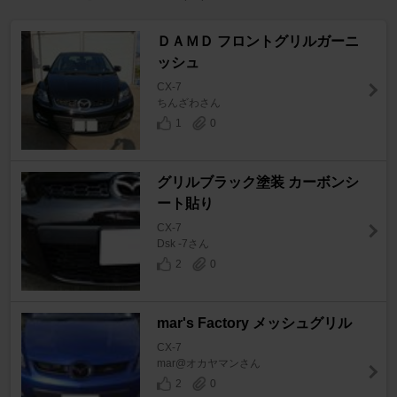
ＤＡＭＤ フロントグリルガーニ
ッシュ
CX-7
ちんざわさん
1
0
グリルブラック塗装 カーボンシ
ート貼り
CX-7
Dsk -7さん
2
0
mar's Factory メッシュグリル
CX-7
mar@オカヤマンさん
2
0