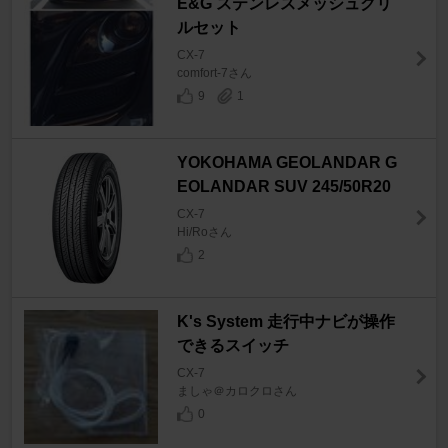
E&G ステンレスメッシュグリ
ルセット
CX-7
comfort-7さん
9
1
YOKOHAMA GEOLANDAR G
EOLANDAR SUV 245/50R20
CX-7
Hi/Roさん
2
K's System 走行中ナビが操作
できるスイッチ
CX-7
ましゃ＠カロクロさん
0