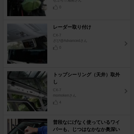
ぜぶら☆湘南さん
0
レーダー取り付け
CX-7
ざび@Advancedさん
0
トップシーリング（天井）取外
し
CX-7
momokenさん
4
普段なにげなく使っているワイ
パーも、じつはなかなか奥深い