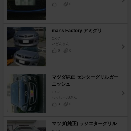
1
0
mar's Factory アミグリ
CX-7
いどんさん
0
0
マツダ純正 センターグリルガー
ニッシュ
CX-7
わっしーJBさん
3
0
マツダ(純正) ラジエターグリル