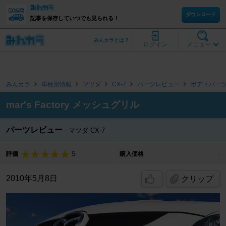
ダウンロード
記事を保存していつでも見られる！
みんカラとは？
ログイン
メニュー
みんカラ
車種別情報
マツダ
CX-7
パーツレビュー
ボディパー
mar's Factory メッシュグリル
パーツレビュー
マツダ CX-7
5
評価
購入価格
-
2010年5月8日
クリップ