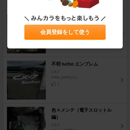
HID屋 / トレーディングトレー
ド HID屋 LEDナンバー灯
会員登録をして使う
CX-7
syomizさん
3
不明 turbo エンブレム
CX-7
nona_puchiさん
1
色々メンテ（電子スロットル
編）
CX-7