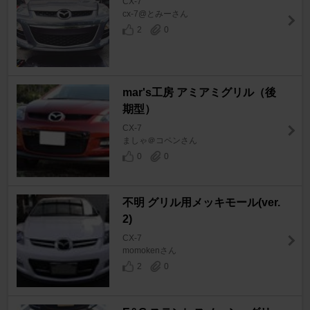
CX-7
cx-7@とみーさん
2
0
mar's工房 アミアミグリル（後
期型）
CX-7
ましゃ＠コペンさん
0
0
不明 グリル用メッキモール(ver.
2)
CX-7
momokenさん
2
0