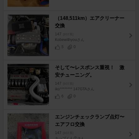
（148,511km）エアクリーナー
交換
147
[937系]
Kobewithyouさん
5
0
そして〜レスポンス重視！ 激
安チューニング。
147
[937系]
iko******** 147GTAさん
6
0
エンジンチェックランプ点灯〜
エアフロ交換
147
[937系]
カップくん②さん