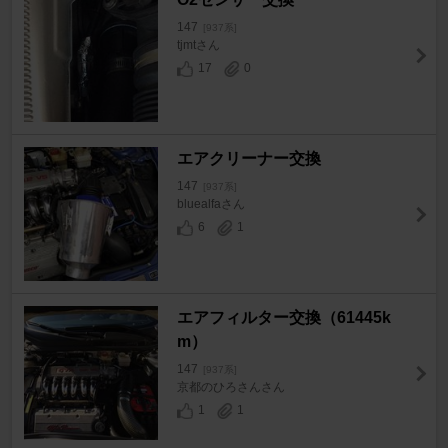
147
[937系]
tjmtさん
17
0
エアクリーナー交換
147
[937系]
bluealfaさん
6
1
エアフィルター交換（61445k
m）
147
[937系]
京都のひろさんさん
1
1