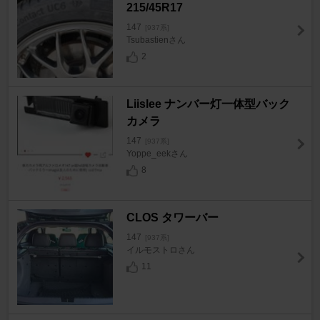
215/45R17
147
[937系]
Tsubastienさん
2
Liislee ナンバー灯一体型バック
カメラ
147
[937系]
Yoppe_eekさん
8
CLOS タワーバー
147
[937系]
イルモストロさん
11