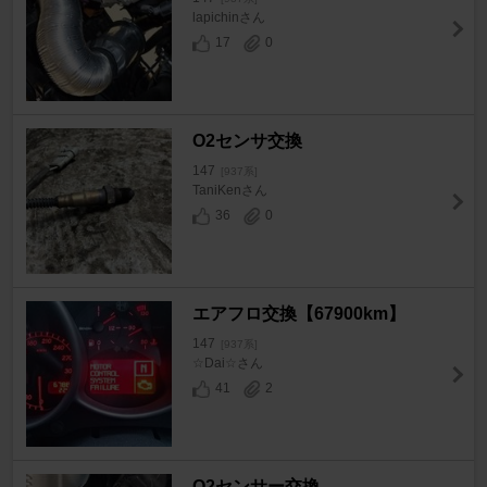
lapichinさん
17
0
O2センサ交換
147
[937系]
TaniKenさん
36
0
エアフロ交換【67900km】
147
[937系]
☆Dai☆さん
41
2
O2センサー交換