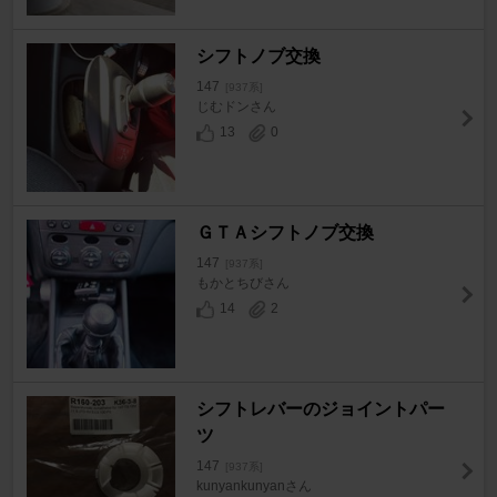
シフトノブ交換
147
[937系]
じむドンさん
13
0
ＧＴＡシフトノブ交換
147
[937系]
もかとちびさん
14
2
シフトレバーのジョイントパー
ツ
147
[937系]
kunyankunyanさん