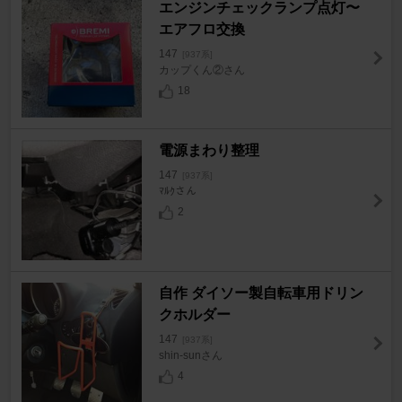
エンジンチェックランプ点灯〜
エアフロ交換
147
[937系]
カップくん②さん
18
電源まわり整理
147
[937系]
ﾏﾙｸさん
2
自作 ダイソー製自転車用ドリン
クホルダー
147
[937系]
shin-sunさん
4