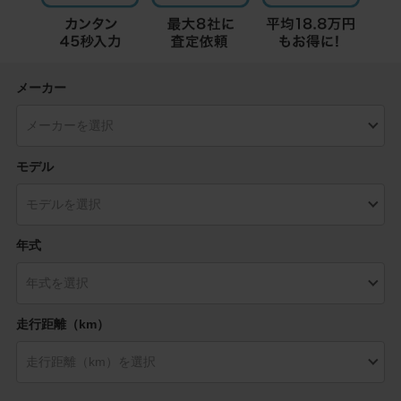
メーカー
モデル
年式
走行距離（km）