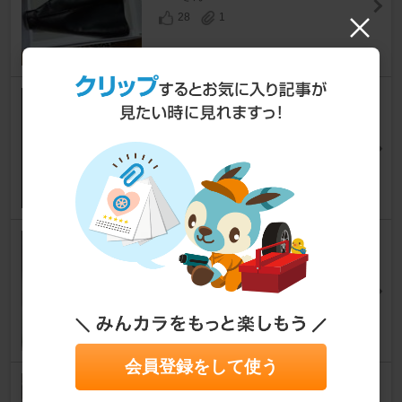
28
1
シフトユニット/シフトケーブル
交換
147
[937系]
kunyankunyanさん
8
0
シフト交換
147
[937系]
tsuyoGさん
3
0
会員登録をして使う
147 シフトノブ交換