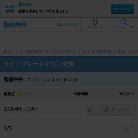
ダウンロード
記事を保存していつでも見られる！
みんカラとは？
ログイン
メニュー
みんカラ
車種別情報
アルファロメオ
147
整備手帳
内装
シ
サイドブレーキボタン交換
整備手帳
アルファロメオ 147 [937系]
難易度
作業時間
30分以内
2026年5月10日
クリップ
1/5