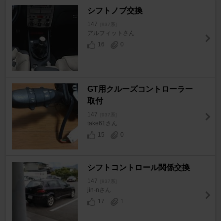
シフトノブ交換
147
[937系]
アルフィットさん
16
0
GT用クルーズコントローラー
取付
147
[937系]
take61さん
15
0
シフトコントロール関係交換
147
[937系]
jin-nさん
17
1