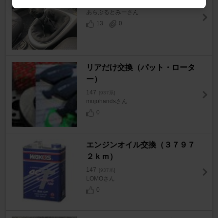
147
[937系]
あらぶるとみーさん
13
0
リアだけ交換（パット・ロータ
ー）
147
[937系]
mojohandsさん
0
エンジンオイル交換（３７９７
２ｋｍ）
147
[937系]
LOMOさん
0