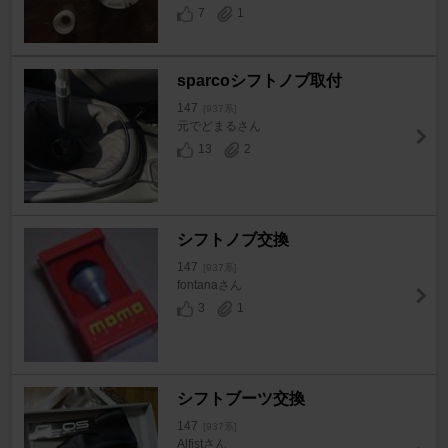
7
1
sparcoシフトノブ取付
147
[937系]
元でどまるさん
13
2
シフトノブ交換
147
[937系]
fontanaさん
3
1
シフトブーツ交換
147
[937系]
Alfistさん