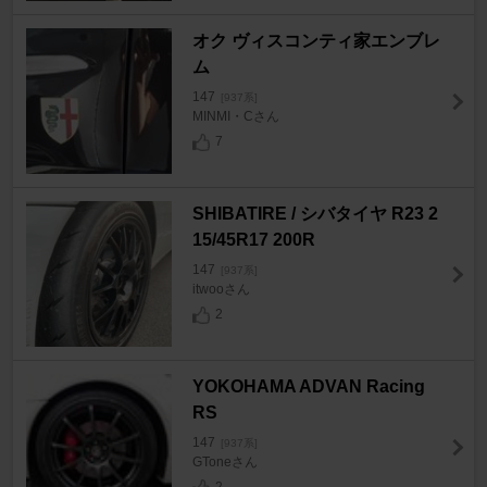
オク ヴィスコンティ家エンブレ
ム
147
[937系]
MINMI・Cさん
7
SHIBATIRE / シバタイヤ R23 2
15/45R17 200R
147
[937系]
itwooさん
2
YOKOHAMA ADVAN Racing
RS
147
[937系]
GToneさん