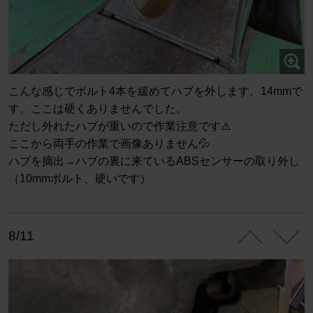
こんな感じでボルト4本を緩めてハブを外します。14mmで
す。ここは硬くありませんでした。
ただし外れたハブが重いので作業注意です⚠️
ここから両手の作業で画像ありません💦
ハブを摘出→ハブの裏に来ているABSセンサーの取り外し
（10mmボルト、硬いです）
8/11