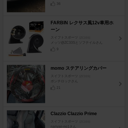
36
FARBIN レクサス風12v車用ホ
ーン
スイフトスポーツ
[ZC33S]
メッツ@ZC33Sとソフテイルさん
9
momo ステアリングカバー
スイフトスポーツ
[ZC33S]
ポンチロックさん
21
Clazzio Clazzio Prime
スイフトスポーツ
[ZC33S]
nariyan-no1さん