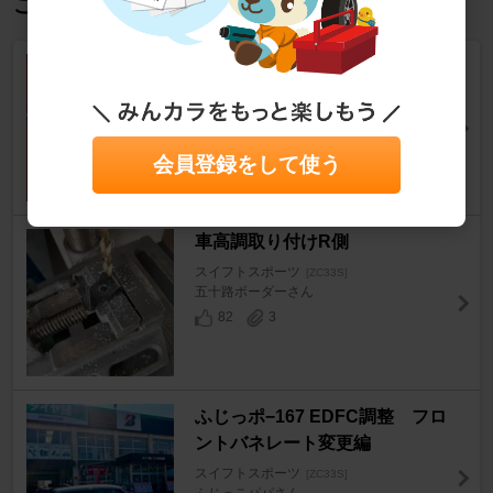
この記事を見た人におすすめ
ふじ−5-57 オートレベライザー
調整（動画編）
スイフトスポーツ
[ZC33S]
ふじっこパパさん
会員登録をして使う
1380
2
車高調取り付けR側
スイフトスポーツ
[ZC33S]
五十路ボーダーさん
82
3
ふじっポ−167 EDFC調整 フロ
ントバネレート変更編
スイフトスポーツ
[ZC33S]