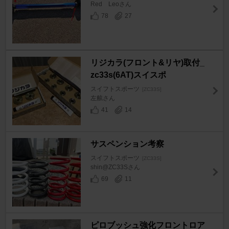
Red Leoさん
78
27
リジカラ(フロント&リヤ)取付_
zc33s(6AT)スイスポ
スイフトスポーツ
[ZC33S]
左舷さん
41
14
サスペンション考察
スイフトスポーツ
[ZC33S]
shin@ZC33Sさん
69
11
ピロブッシュ強化フロントロア