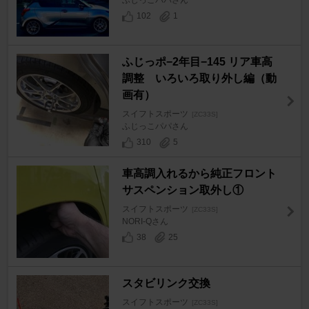
ふじっこパパさん
102
1
ふじっポ−2年目−145 リア車高
調整 いろいろ取り外し編（動
画有）
スイフトスポーツ
[ZC33S]
ふじっこパパさん
310
5
車高調入れるから純正フロント
サスペンション取外し①
スイフトスポーツ
[ZC33S]
NORI-Qさん
38
25
スタビリンク交換
スイフトスポーツ
[ZC33S]