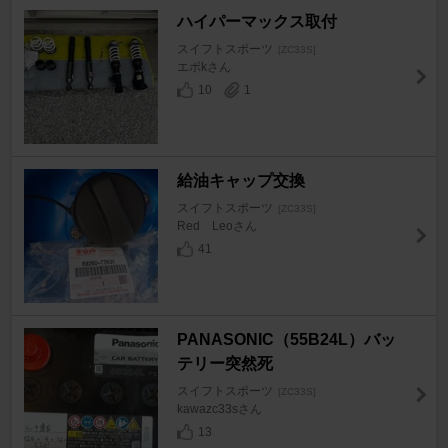
ハイパーマックス取付
スイフトスポーツ
[ZC33S]
エボkさん
10
1
給油キャップ交換
スイフトスポーツ
[ZC33S]
Red Leoさん
41
PANASONIC（55B24L）バッ
テリー突然死
スイフトスポーツ
[ZC33S]
kawazc33sさん
13