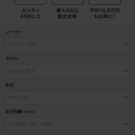
メーカー
モデル
年式
走行距離（km）