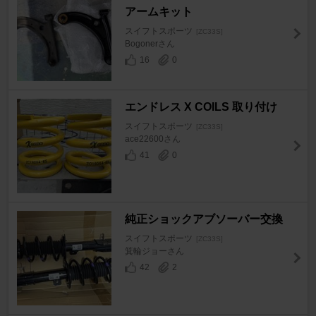
アームキット
スイフトスポーツ
[ZC33S]
Bogonerさん
16
0
エンドレス X COILS 取り付け
スイフトスポーツ
[ZC33S]
ace22600さん
41
0
純正ショックアブソーバー交換
スイフトスポーツ
[ZC33S]
箕輪ジョーさん
42
2