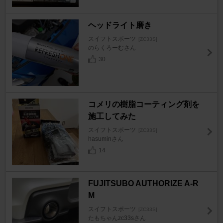
ヘッドライト磨き
スイフトスポーツ
[ZC33S]
のらくろーむさん
30
コメリの樹脂コーティング剤を
施工してみた
スイフトスポーツ
[ZC33S]
hasuminさん
14
FUJITSUBO AUTHORIZE A-R
M
スイフトスポーツ
[ZC33S]
たもちゃんzc33sさん