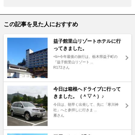
この記事を見た人におすすめ
益子館里山リゾートホテルに行
ってきました。
<b>今年最後の旅行は、栃木県益子町の
『益子館里山リゾート ...
R172さん
今日は箱根へドライブに行って
きました。（＾▽＾）♪
今日は、朝早く出発して、先に「寒川神
社」へと参拝しに行きま ...
雁さん