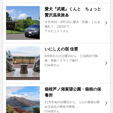
愛犬『武蔵』くんと ちょっと
贅沢温泉旅♨
８月30日～9月1日に愛犬『武蔵』くんを
連れて、2泊3日で ...
アルピニストさん
いにしえの宿 佳雲
6月終わりの土曜日から、三泊四日で島
根・鳥取ヘドライブ旅行 ...
Coo@さん
箱根芦ノ湖展望公園・箱根の保
養所
11月中旬の日曜日から、うちの奥様が勤
める会社の神奈川県箱 ...
Coo@さん