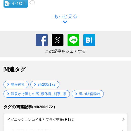
イイね！
もっと見る
この記事をシェアする
関連タグ
箱根神社
slk200r172
源泉かけ流しの宿_櫻休庵_別亭_凛
道の駅箱根峠
タグの関連記事
( slk200r172 )
イグニッションコイルとプラグ交換/ R172