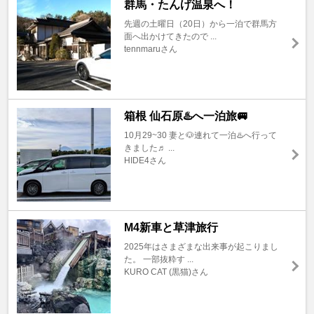
群馬・たんげ温泉へ！
先週の土曜日（20日）から一泊で群馬方
面へ出かけてきたので ...
tennmaruさん
箱根 仙石原♨️へ一泊旅🚐
10月29~30 妻と🐶連れて一泊♨️へ行って
きました♬ ...
HIDE4さん
M4新車と草津旅行
2025年はさまざまな出来事が起こりまし
た。 一部抜粋す ...
KURO CAT (黒猫)さん