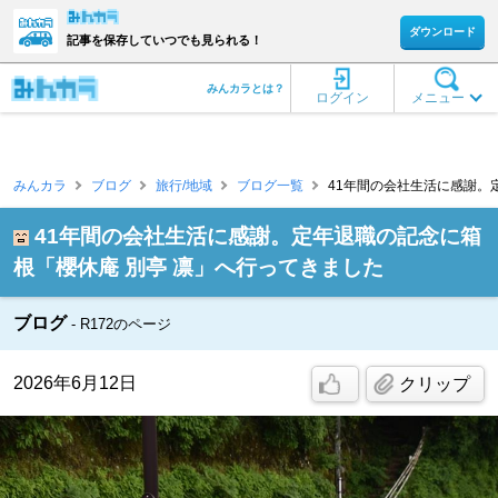
ダウンロード
記事を保存していつでも見られる！
みんカラとは？
ログイン
メニュー
みんカラ
ブログ
旅行/地域
ブログ一覧
41年間の会社生活に感謝。定
41年間の会社生活に感謝。定年退職の記念に箱
根「櫻休庵 別亭 凛」へ行ってきました
ブログ
R172のページ
2026年6月12日
クリップ