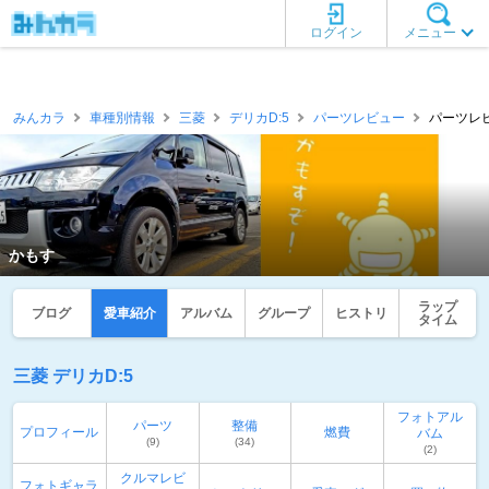
ログイン
メニュー
みんカラ
車種別情報
三菱
デリカD:5
パーツレビュー
パーツレビ
かもす
ラップ
ブログ
愛車紹介
アルバム
グループ
ヒストリ
タイム
三菱 デリカD:5
フォトアル
パーツ
整備
プロフィール
燃費
バム
(9)
(34)
(2)
クルマレビ
フォトギャラ