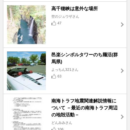
高千穂峡は意外な場所
空のジュウザさん
47
邑楽シンボルタワーのち麺活(群
馬県)
よっちん321さん
63
南海トラフ地震関連解説情報に
ついて －最近の南海トラフ周辺
の地殻活動－
どんみみさん
106