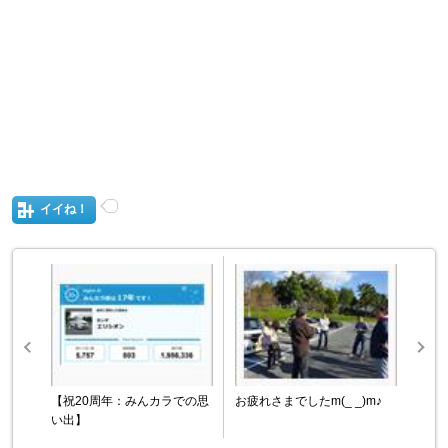
イイね！
【祝20周年：みんカラでの思
お疲れさまでしたm(_ _)m♪
い出】