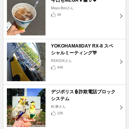
今日もMEGA👩🏼🥤🤎
Mayu-Boxさん
49
YOKOHAMA8DAY RX-8 スペ
シャルミーティング🎊
RENS2Kさん
448
デジポリス👮詐欺電話ブロック
システム
剣 舞さん
106