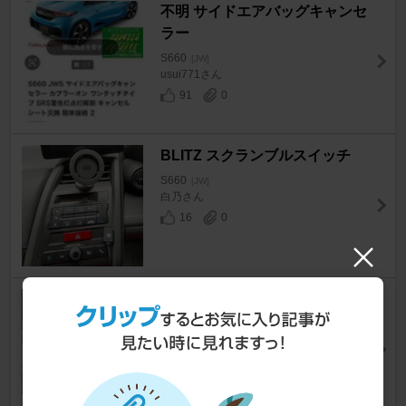
不明 サイドエアバッグキャンセ
ラー
S660
[JW]
usui771さん
91
0
BLITZ スクランブルスイッチ
S660
[JW]
白乃さん
16
0
BRIDE ZIEG Ⅳ
S660
[JW]
mtmrさん
23