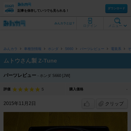
ダウンロード
記事を保存していつでも見られる！
みんカラとは？
ログイン
メニュー
みんカラ
車種別情報
ホンダ
S660
パーツレビュー
電装系
ムトウさん製 Z-Tune
パーツレビュー
ホンダ S660 [JW]
5
評価
購入価格
-
2015年11月2日
クリップ