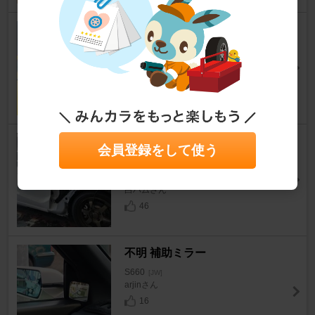
BRIDE ZETAⅣ
S660
[JW]
yujiさんさん
14
ナビック (navic) ガッチリサポ
会員登録をして使う
ート
S660
[JW]
白ハムさん
46
不明 補助ミラー
S660
[JW]
arjinさん
16