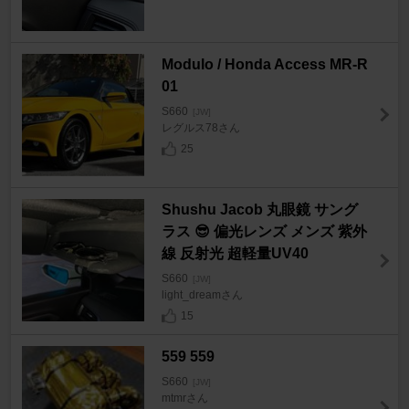
Modulo / Honda Access MR-R
01
S660
[JW]
レグルス78さん
25
Shushu Jacob 丸眼鏡 サング
ラス 😎 偏光レンズ メンズ 紫外
線 反射光 超軽量UV40
S660
[JW]
light_dreamさん
15
559 559
S660
[JW]
mtmrさん