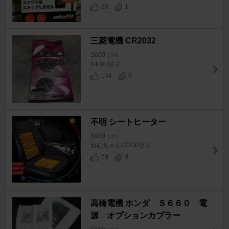
80
1
三菱電機 CR2032
S660
[JW]
s-k-m-tさん
144
0
不明 シートヒーター
S660
[JW]
ねむちゃんGOGOさん
78
0
高橋電機 ホンダ Ｓ６６０ 電
源 オプションカプラー