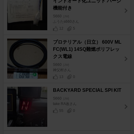
インドオート化ユニット パージ
機能付き
S660
[JW]
ふうたs660さん
12
5
プロテリアル（日立） 600V ML
FC(WL1) 14SQ難燃ポリフレッ
クス電線
S660
[JW]
神父村さん
13
0
BACKYARD SPECIAL SPI KIT
S660
[JW]
take RA改さん
55
0