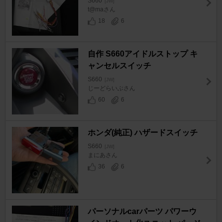
S660
[JW]
t@maさん
18
6
自作 S660アイドルストップ キ
ャンセルスイッチ
S660
[JW]
じーどらいぶさん
60
6
ホンダ(純正) ハザードスイッチ
S660
[JW]
まにあさん
36
6
パーソナルcarパーツ パワーウ