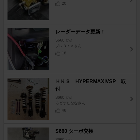
20
レーダーデータ更新！
S660
[JW]
プレ３ｒｄさん
18
ＨＫＳ HYPERMAXIVSP 取
付
S660
[JW]
ろどすたななさん
48
S660 ターボ交換
S660
[JW]