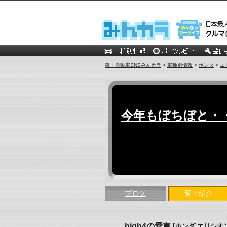
車・自動車SNSみんカラ
>
車種別情報
>
ホンダ
>
エ
今年もぼちぼと・・・
ブログ
愛車紹介
high4の愛車
[
ホンダ エリシオ