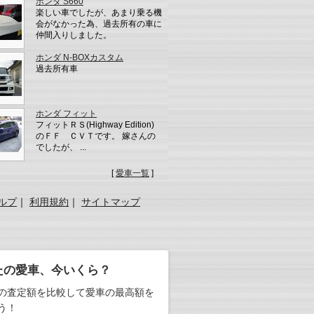
ホンダ S660
楽しい車でしたが、あまり乗る機
会がなかった為、過去所有の車に
仲間入りしました。
ホンダ N-BOXカスタム
過去所有車
ホンダ フィット
フィットＲＳ(Highway Edition)
のＦＦ ＣＶＴです。 嫁さんの
でしたが、 ...
[
愛車一覧
]
ルプ
｜
利用規約
｜
サイトマップ
たの愛車、今いくら？
の査定額を比較して愛車の最高額を
う！