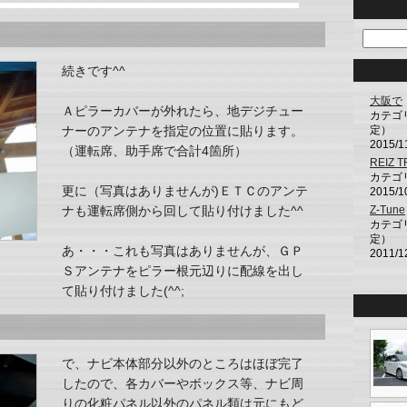
続きです^^
大阪で
Ａピラーカバーが外れたら、地デジチュー
カテゴ
ナーのアンテナを指定の位置に貼ります。
定）
2015/1
（運転席、助手席で合計4箇所）
REIZ 
カテゴ
更に（写真はありませんが)ＥＴＣのアンテ
2015/1
ナも運転席側から回して貼り付けました^^
Z-Tune
カテゴ
定）
あ・・・これも写真はありませんが、ＧＰ
2011/1
Ｓアンテナをピラー根元辺りに配線を出し
て貼り付けました(^^;
で、ナビ本体部分以外のところはほぼ完了
したので、各カバーやボックス等、ナビ周
りの化粧パネル以外のパネル類は元にもど