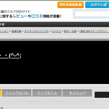
リシオン
>
整備手帳
>
オーディオビジュアル
>
カーナビ
>
取付・交換
>
｢番外｣RPステップワゴン 
(^-^;
フォトアルバム
ラップタイム
▼メニュー
]
ン