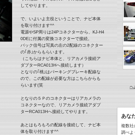
してやります。
で、いよいよ主役ということで、ナビ本体
を取り付けます^^
電源やSP周りは24Pコネクターから、KJ-H4
0DEに付属の変換コネクターで接続。
バック信号は写真の左の2配線のコネクター
の｢赤｣からもらいます。
（こちらはナビ本体と、リアカメラ接続ア
ダプターRCA013Hへ接続します）
となりの｢桃｣はパーキングブレーキ配線な
ので、この配線が必要な方はこちらからも
らいます(笑
ヘ
となりの５Ｐのコネクターはリアカメラの
コネクターなので、リアカメラ接続アダプ
ターRCA013Hへ接続してやります。
あな
あとはもろもろの配線を接続して、ナビ本
複数社
体を取り付けます^^
調べよ