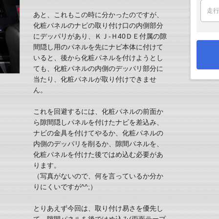
あと、これもこの時に分かったのですが、
化粧パネルのナビの取り付け口の内側部分
にデッパリがあり、ＫＪ-Ｈ40ＤＥ付属の隙
間隠し用のパネルを先にナビ本体に付けて
いると、後から化粧パネルを付けようとし
ても、化粧パネルの内側のデッパリ部分に
当たり、化粧パネルが取り付けできませ
ん。
これを回避するには、化粧パネルの前面か
ら隙間隠しパネルを付けたナビを差込み、
ナビの金具を付けてやるか、化粧パネルの
内側のデッパリを削るか、隙間パネルを、
化粧パネルを付けた後ではめ込む必要があ
ります。
（写真がないので、何を言っているか分か
りにくいですが^^;）
とりあえず今回は、取り付け易さを優先し
て、隙間パネルを後ではめ込み(両面テープ