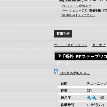
プロフィール
(
愛車ログ
)
パーツレビュー (61)
|
整備手帳 (136
買い物記録
|
ラップタイム
整備手帳
オーディオビジュアル
カーナビ
｢番外｣RPステップ
け 3
他の整備手帳を見る
目的
チューニング
作業
DIY
難易度
中級
作業時間
12時間以内