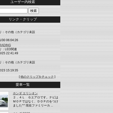
ユーザー内検索
リンク・クリップ
リ：その他（カテゴリ未設
1/30 06:04:26
TRADING
リ：LED関連
0/25 22:41:49
リ：その他（カテゴリ未設
2/23 15:19:35
[
他のクリップをチェック
]
愛車一覧
ホンダ エリシオン
２．４Ｌ Ｇエアロです。ナビは
ＭＯＰではなく、ＤＯＰのをつけ
ました^^ 現在ファミリーカ ...