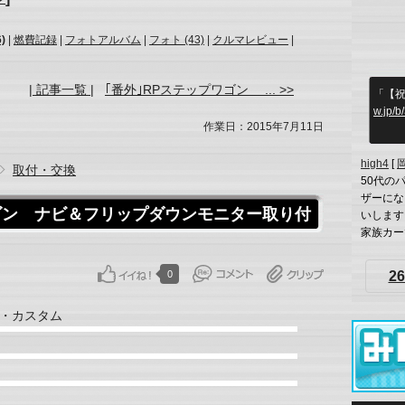
)
|
燃費記録
|
フォトアルバム
|
フォト (43)
|
クルマレビュー
|
| 記事一覧 |
｢番外｣RPステップワゴン ... >>
「【祝
w.jp/
作業日：2015年7月11日
high4
[
取付・交換
50代の
ザーにな
ワゴン ナビ＆フリップダウンモニター取り付
いします
家族カーで
0
26
・カスタム