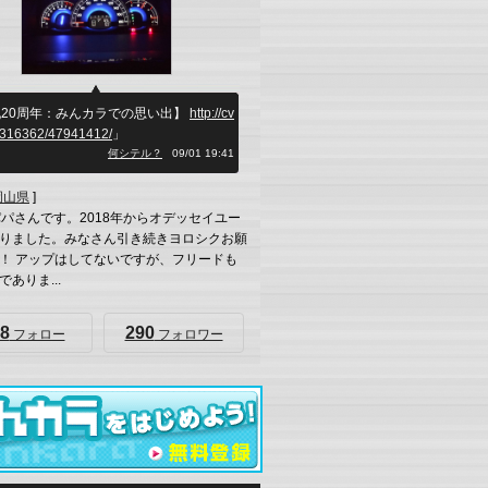
20周年：みんカラでの思い出】
http://cv
b/316362/47941412/
」
何シテル？
09/01 19:41
岡山県
]
パパさんです。2018年からオデッセイユー
りました。みなさん引き続きヨロシクお願
！ アップはしてないですが、フリードも
ありま...
8
290
フォロー
フォロワー