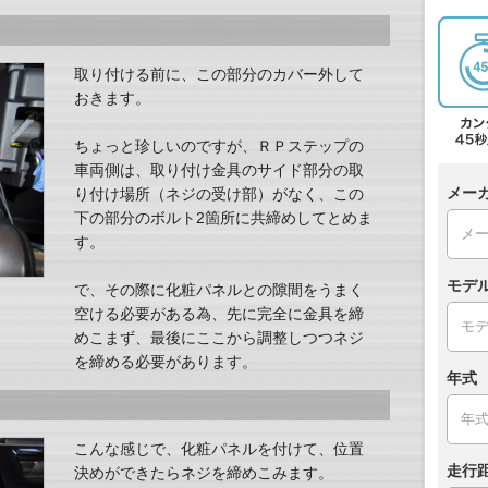
取り付ける前に、この部分のカバー外して
おきます。
ちょっと珍しいのですが、ＲＰステップの
車両側は、取り付け金具のサイド部分の取
メー
り付け場所（ネジの受け部）がなく、この
下の部分のボルト2箇所に共締めしてとめま
す。
モデ
で、その際に化粧パネルとの隙間をうまく
空ける必要がある為、先に完全に金具を締
めこまず、最後にここから調整しつつネジ
を締める必要があります。
年式
こんな感じで、化粧パネルを付けて、位置
走行
決めができたらネジを締めこみます。