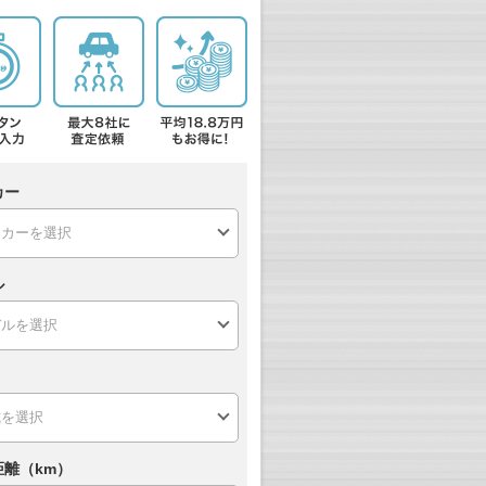
カー
ル
距離（km）