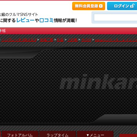
>
インプレッサ WRX STI
>
整備手帳
>
外装
>
その他
>
その他
>
varisボンネット レインカバー
フォトアルバム
ラップタイム
▼メニュー