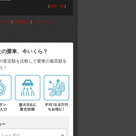
[
愛車一覧
]
ヘルプ
｜
利用規約
｜
サイトマップ
たの愛車、今いくら？
の査定額を比較して愛車の最高額を
う！
カー