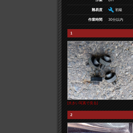
作業
DIY
難易度
初級
作業時間
30分以内
1
[大きい写真で見る]
2