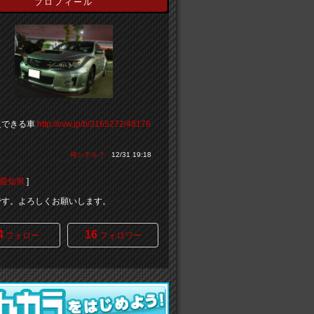
プロフィール
足できる車
http://cvw.jp/b/3165272/48176
」
何シテル？
12/31 19:18
愛知県
]
wrxです。よろしくお願いします。
4
16
フォロー
フォロワー