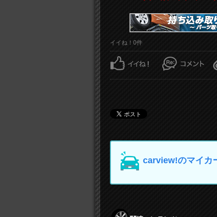
イイね！0件
carview!の