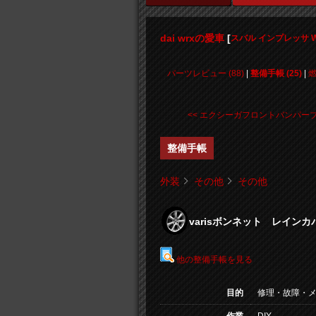
dai wrxの愛車
[
スバル インプレッサ WR
パーツレビュー (88)
|
整備手帳 (25)
|
<< エクシーガフロントバンパーブ .
整備手帳
外装
その他
その他
varisボンネット レイン
他の整備手帳を見る
目的
修理・故障・