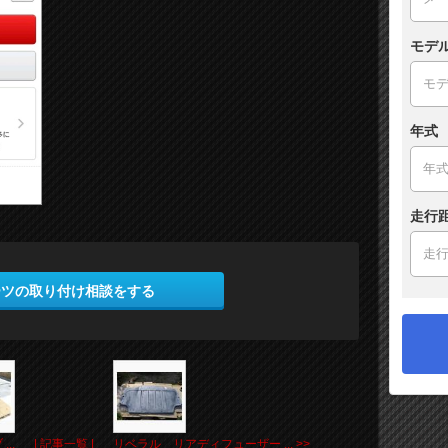
モデ
年式
走行
ーツの取り付け相談をする
..
| 記事一覧 |
リベラル リアディフューザー ... >>