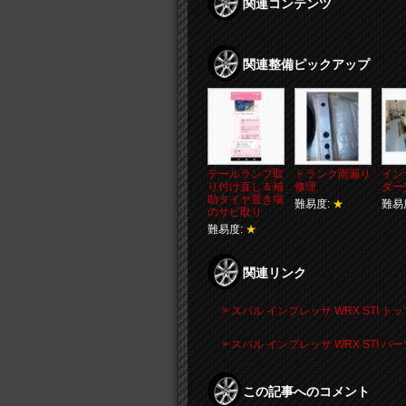
関連コンテンツ
関連整備ピックアップ
テールランプ取
トランク雨漏り
イン
り付け直し＆補
修理
ダー
助タイヤ置き場
難易度:
★
難易
のサビ取り
難易度:
★
関連リンク
> スバル インプレッサ WRX STI ト
> スバル インプレッサ WRX STI 
この記事へのコメント