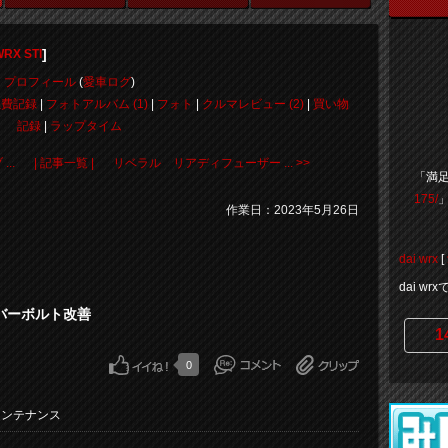
]
X STI
プロフィール
(
愛車ログ
)
燃費記録
|
フォトアルバム (1)
|
フォト
|
クルマレビュー (2)
|
買い物
記録
|
ラップタイム
..
| 記事一覧 |
リベラル リアディフューザー ... >>
「満
175/
作業日：2023年5月26日
dai wrx
[
dai 
カバーボルト改善
1
0
メンテナンス