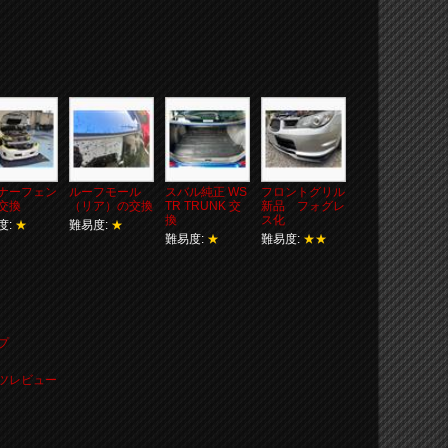
ナーフェン
ルーフモール
スバル純正 WS
フロントグリル
交換
（リア）の交換
TR TRUNK 交
新品 フォグレ
換
ス化
度:
★
難易度:
★
難易度:
★
難易度:
★★
ップ
パーツレビュー