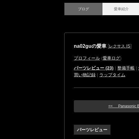
ブログ
愛車紹介
na02guの愛車
[
]
レクサス IS
プロフィール
(
愛車ログ
)
パーツレビュー (23)
|
整備手帳
|
買い物記録
|
ラップタイム
<< Panasonic Bl
パーツレビュー