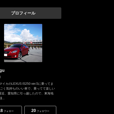
プロフィール
gu
]
イカのLEXUS IS250 ver.Sに乗ってま
すごく気持ちのいい車で、乗ってて楽しい
! 最近、愛知県に引っ越したので、東海地
...
18
20
フォロー
フォロワー