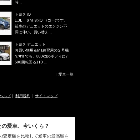
時 ...
トヨタ iQ
1.3L ６MTのiQ→(ゴー)です。
前車のデュエットのエンジン不
調に伴い、買い替え ...
トヨタ デュエット
お買い物用＆MT練習用の２号機
です!! でも、800kgのボディに7
600回転回る110 ...
[
愛車一覧
]
ヘルプ
｜
利用規約
｜
サイトマップ
たの愛車、今いくら？
の査定額を比較して愛車の最高額を