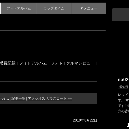
フォトアルバム
ラップタイム
▼メニュー
燃費記録
|
フォトアルバム
|
フォト
|
クルマレビュー
|
na02
[
愛知県
レッドマ
ue ...
| 記事一覧 |
アクシオス ガラスコート >>
す。 
です!
方の皆様
2010年8月22日