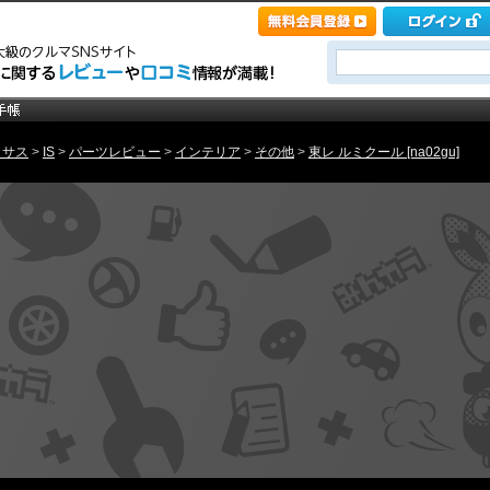
クサス
>
IS
>
パーツレビュー
>
インテリア
>
その他
>
東レ ルミクール [na02gu]