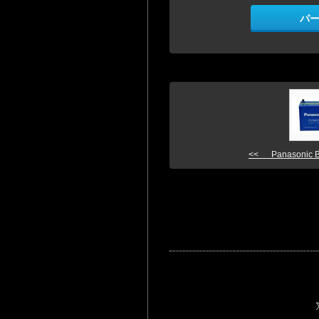
パ
<< Panasonic Bl