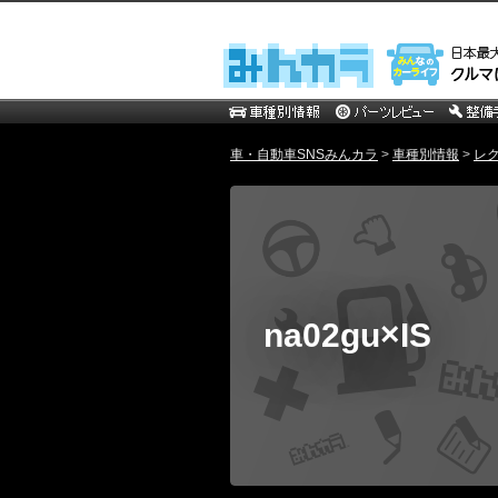
車・自動車SNSみんカラ
>
車種別情報
>
レ
na02gu×IS