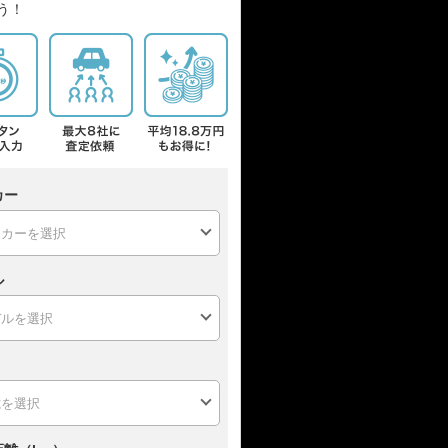
う！
カー
ル