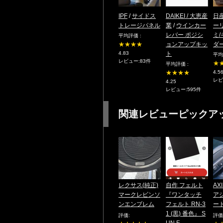
IPF
/
サイドス
DAIKEI / 大恵産
日産
トレージパネル
業
/
ウインカー
ー
レバー ポジシ
ミ
平均評価 :
★★★★
ョンアップキッ
ダ
4.83
ト
平均
レビュー:83件
★
平均評価 :
★★★★
4.5
レビ
4.25
レビュー:595件
関連レビューピックア
レクサス(純正)
自作 フェルト
AX
マークレビンソ
『ワンタッチ
ア
ンエンブレム
フェルト RN-3
ー
1 (黒) 番色』 S
評価:
評価
UN F ...