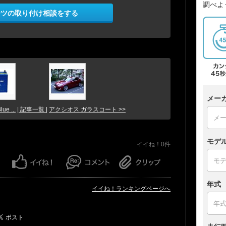
調べよ
ーツの取り付け相談をする
メー
ue ...
| 記事一覧 |
アクシオス ガラスコート >>
モデ
イイね！0件
年式
イイね！ランキングページへ