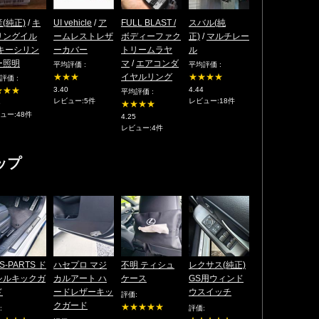
(純正)
/
キ
UI vehicle
/
ア
FULL BLAST /
スバル(純
リングイル
ームレストレザ
ボディーファク
正)
/
マルチレー
/キーシリン
ーカバー
トリームラヤ
ル
ー照明
マ
/
エアコンダ
平均評価 :
平均評価 :
★★★
イヤルリング
★★★★
評価 :
★★★
3.40
4.44
平均評価 :
レビュー:5件
レビュー:18件
6
★★★★
ュー:48件
4.25
レビュー:4件
ップ
IS-PARTS ド
ハセプロ マジ
不明 ティシュ
レクサス(純正)
シルキックガ
カルアート ハ
ケース
GS用ウィンド
ド
ードレザーキッ
ウスイッチ
評価:
クガード
★★★★★
:
評価: