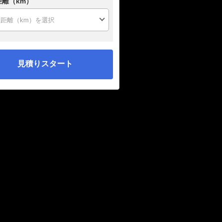
距離（km）
見積りスタート