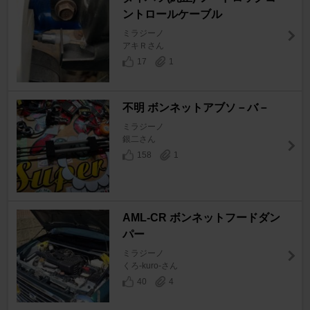
ントロールケーブル
ミラジーノ
アキＲさん
17
1
不明 ボンネットアブソ－バ－
ミラジーノ
銀二さん
158
1
AML-CR ボンネットフードダン
パー
ミラジーノ
くろ-kuro-さん
40
4