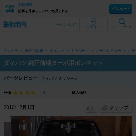
ダウンロード
記事を保存していつでも見られる！
みんカラとは？
ログイン
メニュー
みんカラ
車種別情報
ダイハツ
ミラジーノ
パーツレビュー
ボデ
ダイハツ 純正前期ターボ用ボンネット
パーツレビュー
ダイハツ ミラジーノ
4
評価
購入価格
-
2010年2月1日
クリップ