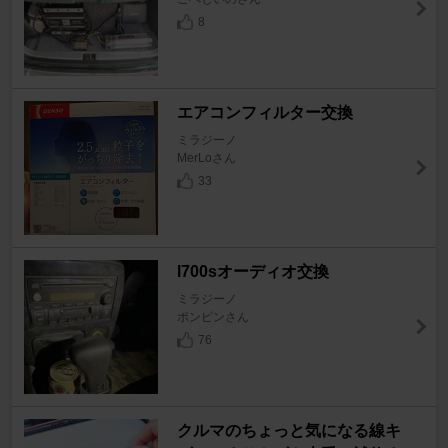
8
エアコンフィルター交換
ミラジーノ
MerLoさん
33
l700sオーディオ交換
ミラジーノ
ポンピンさん
76
クルマのちょっと気になる線キ