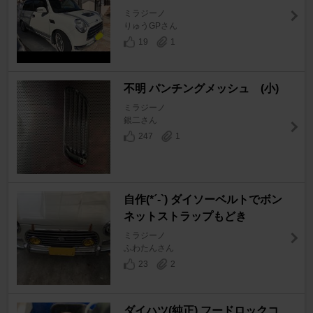
ミラジーノ
りゅうGPさん
19
1
不明 パンチングメッシュ (小)
ミラジーノ
銀二さん
247
1
自作(*´-`) ダイソーベルトでボン
ネットストラップもどき
ミラジーノ
ふわたんさん
23
2
ダイハツ(純正) フードロックコ