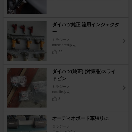
ダイハツ純正 流用インジェクタ
ー
ミラジーノ
muscleredさん
22
ダイハツ(純正) (対策品)スライ
ドピン
ミラジーノ
nautileさん
8
オーディオボード革張りに
ミラジーノ
こぺじいのさん