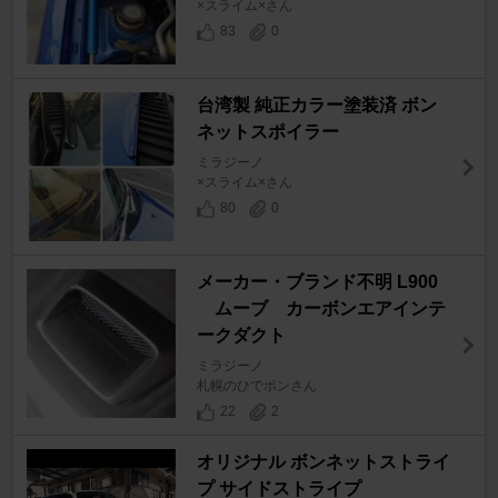
×スライム×さん
83
0
台湾製 純正カラー塗装済 ボン
ネットスポイラー
ミラジーノ
×スライム×さん
80
0
メーカー・ブランド不明 L900
ムーブ カーボンエアインテ
ークダクト
ミラジーノ
札幌のひでポンさん
22
2
オリジナル ボンネットストライ
プ サイドストライプ