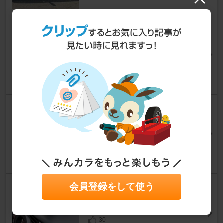
70mai Dash Cam A810S
ミラジーノ
baytowerさん
14
GDM ジュ～スホルダーパネル
ミラジーノ
銀二さん
190
PHILIPS スマホホルダー
会員登録をして使う
ミラジーノ
まつけーさん
30