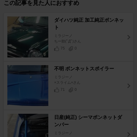
この記事を見た人におすすめ
ダイハツ純正 加工純正ボンネッ
ト
ミラジーノ
ちー助(ﾟДﾟ)さん
75
0
不明 ボンネットスポイラー
ミラジーノ
×スライム×さん
71
0
日産(純正) シーマボンネットダ
ンパー
ミラジーノ