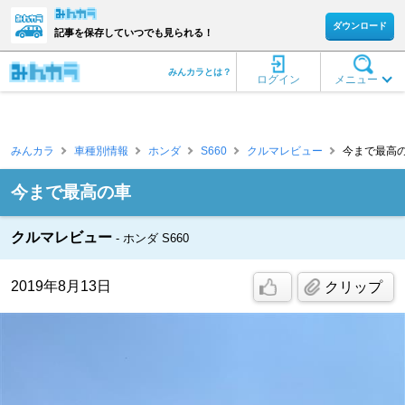
ダウンロード
記事を保存していつでも見られる！
みんカラとは？
ログイン
メニュー
みんカラ
車種別情報
ホンダ
S660
クルマレビュー
今まで最高の車 
今まで最高の車
クルマレビュー
ホンダ S660
2019年8月13日
クリップ