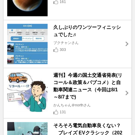
161
久しぶりのワンツーフィニッシ
ュでした♬
ブクチャンさん
303
週刊】今週の国土交通省発表(リ
コール＆政策＆パブコメ）と自
動車関連ニュース（今回は8/1
～8/7まで)
かんちゃん＠northさん
131
そろそろ電気自動車良くない？
ブレイズ EVクラシック（202