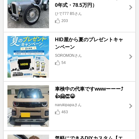
0年式・78.5万円）
ひで777 B5さん
203
HID屋から夏のプレゼントキャ
ンペーン
SOROMONさん
54
車検中の代車ですwwwーーー⤴️
👍🤗👏😀
narukipapaさん
463
気軽にできるDIYカスタム【エ