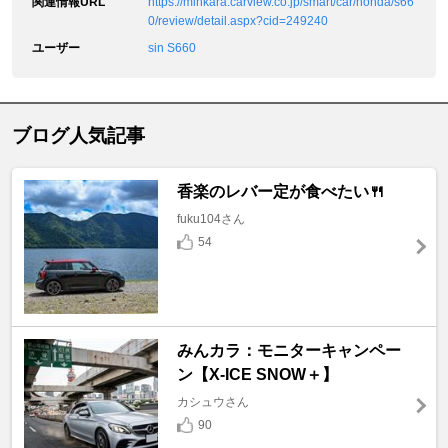
関連情報URL
https://minkara.carview.co.jp/smart/car/honda/s66
0/review/detail.aspx?cid=249240
ユーザー
sin S660
ブログ人気記事
香楽のレバー定が食べたい🍴
fuku104さん
54
みんカラ：モニターキャンペー
ン【X-ICE SNOW＋】
カシュウさん
90