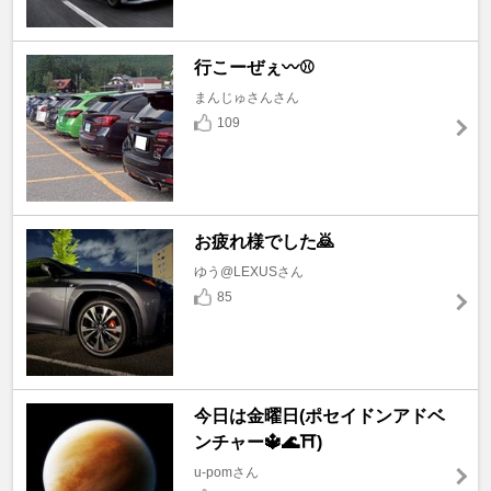
行こーぜぇ〰️⚾
まんじゅさんさん
109
お疲れ様でした🙇
ゆう@LEXUSさん
85
今日は金曜日(ポセイドンアドベ
ンチャー🔱🌊⛩️)
u-pomさん