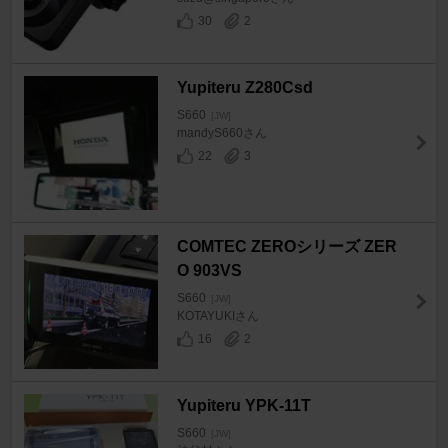
30
2
Yupiteru Z280Csd
S660
[JW]
mandyS660さん
22
3
COMTEC ZEROシリーズ ZER
O 903VS
S660
[JW]
KOTAYUKIさん
16
2
Yupiteru YPK-11T
S660
[JW]