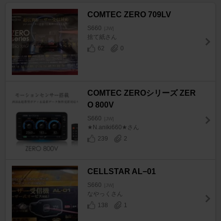
COMTEC ZERO 709LV
S660
[JW]
捨て紙さん
62
0
COMTEC ZEROシリーズ ZER
O 800V
S660
[JW]
★N.aniki660★さん
239
2
CELLSTAR AL−01
S660
[JW]
なやっくさん
138
1