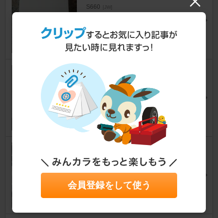
S660
[JW]
p-taro1230さん
25
0
559 559
S660
[JW]
mtmrさん
23
ナビック (navic) ガッチリサポ
ート
S660
[JW]
白ハムさん
会員登録をして使う
46