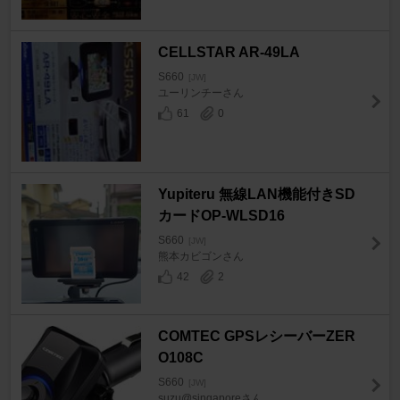
CELLSTAR AR-49LA
S660
[JW]
ユーリンチーさん
61
0
Yupiteru 無線LAN機能付きSD
カードOP-WLSD16
S660
[JW]
熊本カビゴンさん
42
2
COMTEC GPSレシーバーZER
O108C
S660
[JW]
suzu@singaporeさん