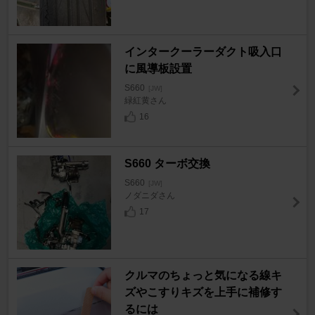
インタークーラーダクト吸入口
に風導板設置
S660
[JW]
緑紅黄さん
16
S660 ターボ交換
S660
[JW]
ノダニダさん
17
クルマのちょっと気になる線キ
ズやこすりキズを上手に補修す
るには