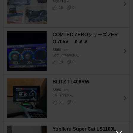
神父村さん
16
0
COMTEC ZEROシリーズ ZER
O 705V 📡📡📡
S660
[JW]
light_dreamさん
18
0
BLITZ TL406RW
S660
[JW]
daihannさん
51
0
Yupiteru Super Cat LS1100L