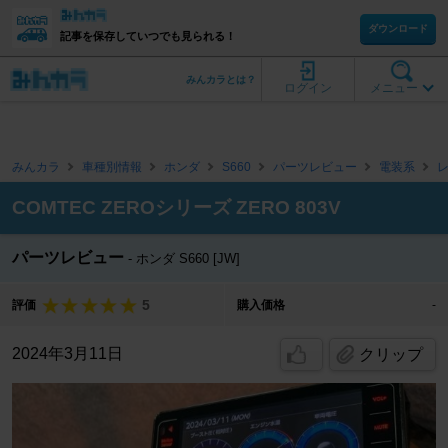
ダウンロード
記事を保存していつでも見られる！
みんカラとは？
ログイン
メニュー
みんカラ
車種別情報
ホンダ
S660
パーツレビュー
電装系
COMTEC ZEROシリーズ ZERO 803V
パーツレビュー
ホンダ S660 [JW]
5
評価
購入価格
-
2024年3月11日
クリップ