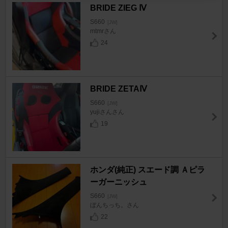
BRIDE ZIEG Ⅳ
S660
[JW]
mtmrさん
24
BRIDE ZETAⅣ
S660
[JW]
yujiさんさん
19
ホンダ(純正) スエード調 Ａピラ
ーガーニッシュ
S660
[JW]
ぼんちっち。さん
22