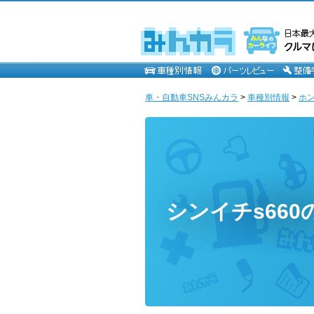
車・自動車SNSみんカラ
>
車種別情報
>
ホ
シンイチs660