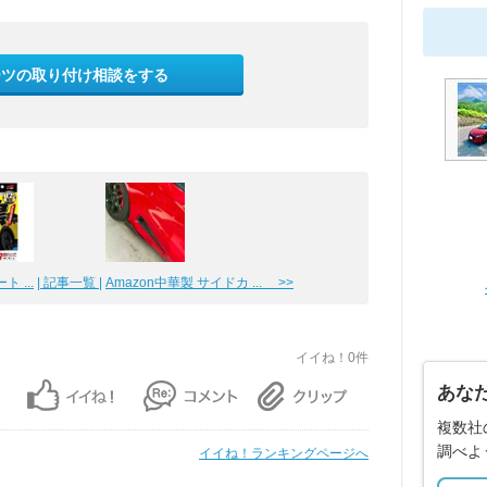
ーツの取り付け相談をする
 ...
| 記事一覧 |
Amazon中華製 サイドカ ... >>
イイね！0件
あな
複数社
調べよ
イイね！ランキングページへ