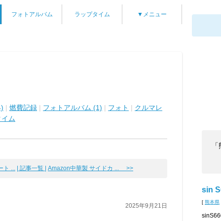
フォトアルバム
ラップタイム
▼メニュー
)
|
燃費記録
|
フォトアルバム (1)
|
フォト
|
クルマレ
タイム
「
 ...
| 記事一覧 |
Amazon中華製 サイドカ ... >>
sin 
[
熊本県
2025年9月21日
sin