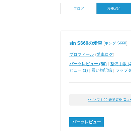
ブログ
愛車紹介
sin S660の愛車
[
]
ホンダ S660
プロフィール
(
愛車ログ
)
パーツレビュー (50)
|
整備手帳 (4
ビュー (1)
|
買い物記録
|
ラップ
<< ソフト99 未塗装樹脂コート
パーツレビュー