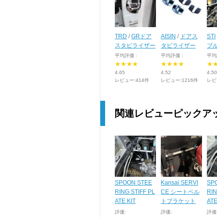
TRD
/
GRドア
AISIN
/
ドアス
STI
スタビライザー
タビライザー
ブ
平均評価 :
平均評価 :
平均
★★★★
★★★★
★
4.65
4.52
4.50
レビュー:414件
レビュー:1216件
レビ
関連レビューピックア
SPOON STEE
Kansai SERVI
SP
RING STIFF PL
CE シートベル
RIN
ATE KIT
トブラケット
ATE
評価:
評価:
評価