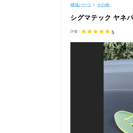
補強パーツ
その他
シグマテック ヤネ
評価：
5