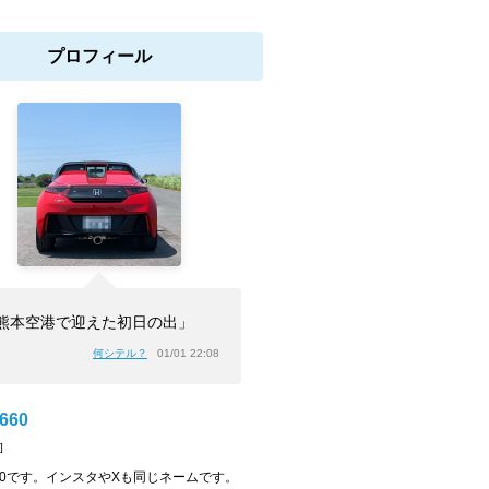
プロフィール
熊本空港で迎えた初日の出」
何シテル？
01/01 22:08
S660
]
S660です。インスタやXも同じネームです。