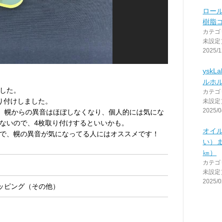
ロー
樹脂
カテゴ
未設定
2025/1
yskL
ルホ
した。
カテゴ
り付けしました。
未設定
2025/0
が、幌からの異音はほぼしなくなり、個人的には気にな
ないので、4枚取り付けするといいかも。
オイ
で、幌の異音が気になってる人にはオススメです！
い）ま
㎞）
カテゴ
未設定
2025/0
ッピング（その他）