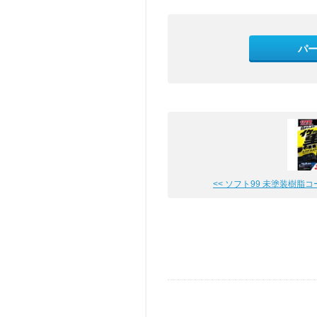
パ
<< ソフト99 未塗装樹脂コート