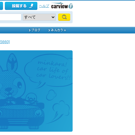
ヘルプ
660]