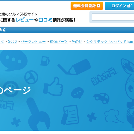
ンダ
>
S660
>
パーツレビュー
>
補強パーツ
>
その他
>
シグマテック ヤネパッド [sin S
のページ