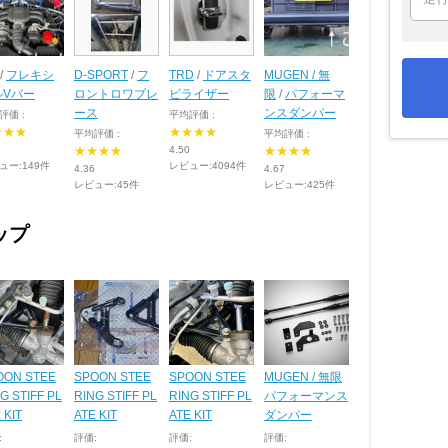
/
フレキシ
D-SPORT
/
フ
TRD
/
ドアスタ
MUGEN / 無
ルVバー
ロントロワブレ
ビライザー
限
/
パフォーマ
ース
ンスダンパー
評価 :
平均評価 :
★★★
★★★★
平均評価 :
平均評価 :
★★★★
4.50
★★★★
ュー:149件
レビュー:4094件
4.36
4.67
レビュー:45件
レビュー:425件
ップ
OON STEE
SPOON STEE
SPOON STEE
MUGEN / 無限
G STIFF PL
RING STIFF PL
RING STIFF PL
パフォーマンス
 KIT
ATE KIT
ATE KIT
ダンパー
:
評価:
評価:
評価: