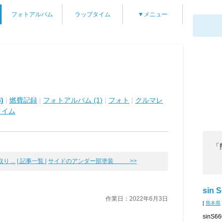
フォトアルバム
ラップタイム
▼メニュー
)
|
燃費記録
|
フォトアルバム (1)
|
フォト
|
クルマレ
タイム
「
 ...
| 記事一覧 |
サイドのアンダー部塗装 >>
sin 
作業日：2022年6月3日
[
熊本県
sin