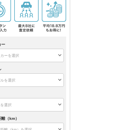
カー
ル
距離（km）