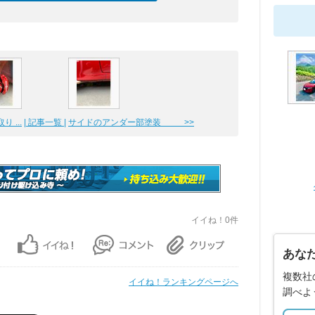
 ...
| 記事一覧 |
サイドのアンダー部塗装 >>
イイね！0件
あな
複数社
イイね！ランキングページへ
調べよ