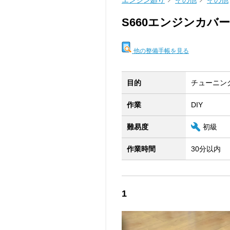
エンジン廻り
その他
その他
S660エンジンカバ
他の整備手帳を見る
目的
チューニン
作業
DIY
難易度
初級
作業時間
30分以内
1