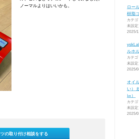
ノーマルよりはいいかも。
ロー
樹脂
カテゴ
未設定
2025/1
yskL
ルホ
カテゴ
未設定
2025/0
オイ
い）ま
㎞）
カテゴ
未設定
2025/0
ーツの取り付け相談をする