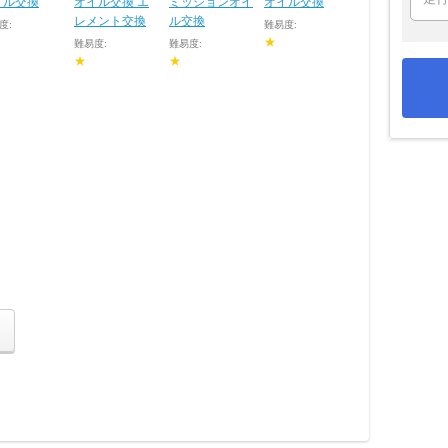
イル交換
オイル交換 エ
ミッションオイ
オイル交換
レメント交換
ル交換
度:
難易度:
★
難易度:
難易度:
★
★