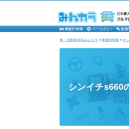
車・自動車SNSみんカラ
>
車種別情報
>
ホ
シンイチs660