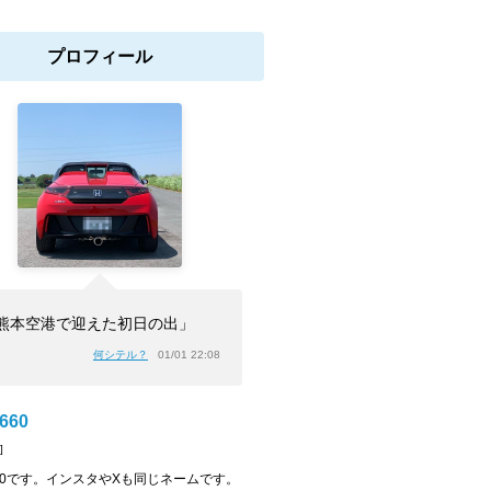
プロフィール
熊本空港で迎えた初日の出」
何シテル？
01/01 22:08
S660
]
S660です。インスタやXも同じネームです。