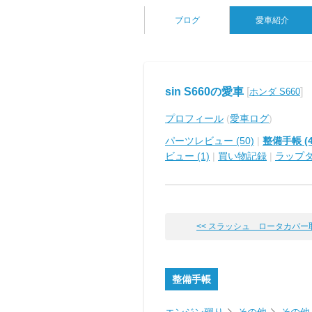
ブログ
愛車紹介
sin S660の愛車
[
]
ホンダ S660
プロフィール
(
愛車ログ
)
パーツレビュー (50)
|
整備手帳 (4
ビュー (1)
|
買い物記録
|
ラップ
<< スラッシュ ロータカバー取り
整備手帳