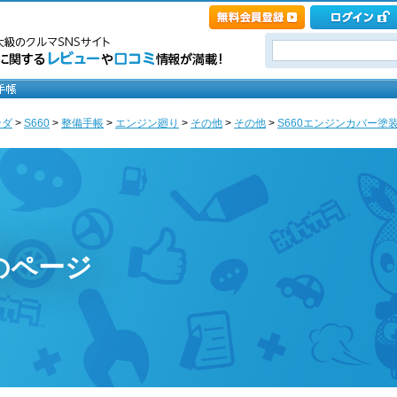
ンダ
>
S660
>
整備手帳
>
エンジン廻り
>
その他
>
その他
>
S660エンジンカバー塗装 [s
のページ