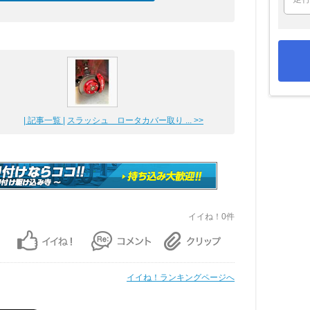
| 記事一覧 |
スラッシュ ロータカバー取り ... >>
イイね！0件
イイね！ランキングページへ