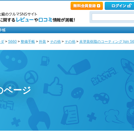
ンダ
>
S660
>
整備手帳
>
外装
>
その他
>
その他
>
未塗装樹脂のコーティング [sin S6
のページ