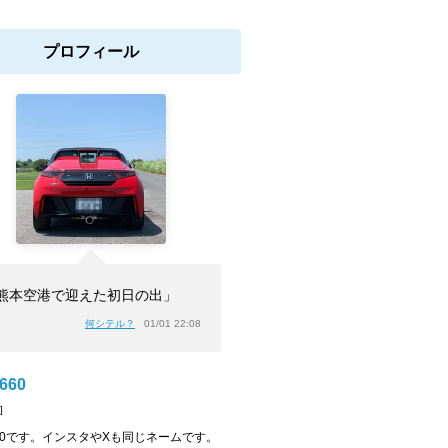
プロフィール
熊本空港で迎えた初日の出」
何シテル？
01/01 22:08
S660
]
S660です。インスタやXも同じネームです。