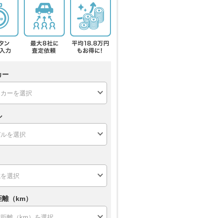
カー
ル
距離（km）