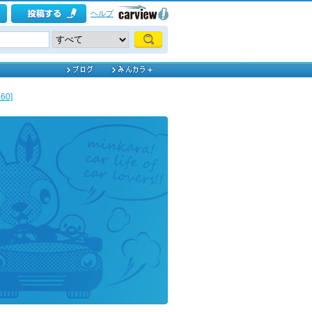
ヘルプ
60]