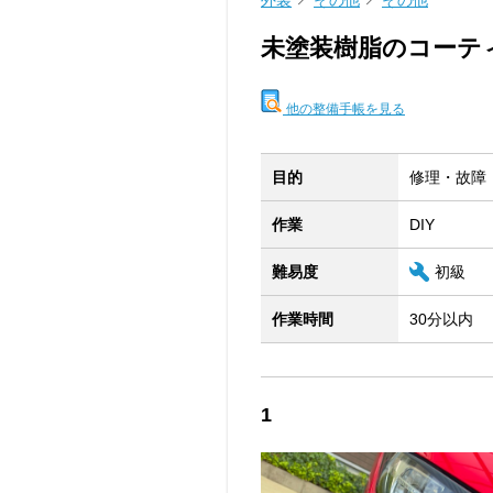
外装
その他
その他
未塗装樹脂のコーテ
他の整備手帳を見る
目的
修理・故障
作業
DIY
難易度
初級
作業時間
30分以内
1