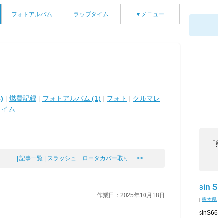
フォトアルバム
ラップタイム
▼メニュー
)
|
燃費記録
|
フォトアルバム (1)
|
フォト
|
クルマレ
タイム
「
| 記事一覧 |
スラッシュ ロータカバー取り ... >>
sin 
作業日：2025年10月18日
[
熊本県
sin