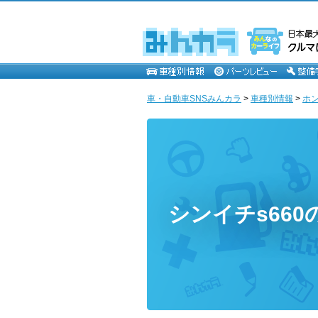
車・自動車SNSみんカラ
>
車種別情報
>
ホ
シンイチs660