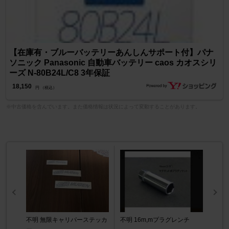
【在庫有・ブルーバッテリーあんしんサポート付】パナ
ソニック Panasonic 自動車バッテリー caos カオスシリ
ーズ N-80B24L/C8 3年保証
18,150
円 （税込）
※中古価格を含んでいます。また価格情報は状況によって変動することがあります。
不明 無限キャリパーステッカ
不明 16m,mプラグレンチ