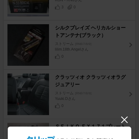
3
0
シルクブレイズ ヘリカルショー
トアンテナ(ブラック）
ストリーム
[RN6/7/8/9]
lilim.18th.Angelさん
0
クラッツィオ クラッツィオラグ
ジュアリー
ストリーム
[RN6/7/8/9]
Yuuki.Dさん
0
ＳＥＩＫＯ ＥＸ１７１プレート
カバー