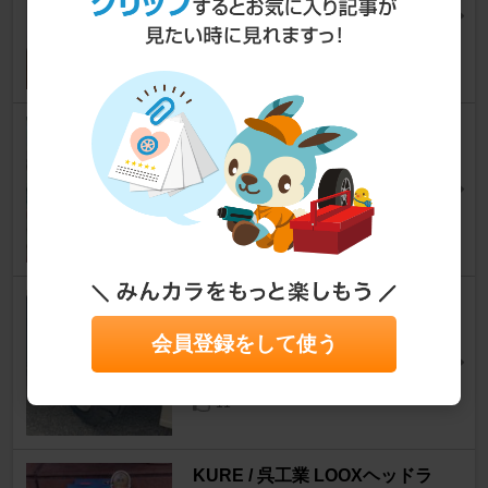
ストリーム
[RN6/7/8/9]
ranbaさん
0
エーモン ロードノイズ低減プレ
ート
ストリーム
[RN6/7/8/9]
彩音の父ちゃんさん
0
DAVANTI PROTOURA RACE
225/45R17
会員登録をして使う
ストリーム
[RN6/7/8/9]
hani_575さん
11
KURE / 呉工業 LOOXヘッドラ