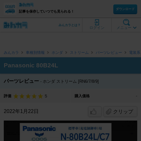
ダウンロード
記事を保存していつでも見られる！
みんカラとは？
ログイン
メニュー
みんカラ
車種別情報
ホンダ
ストリーム
パーツレビュー
電装系
Panasonic 80B24L
パーツレビュー
ホンダ ストリーム [RN6/7/8/9]
5
評価
購入価格
-
2022年1月22日
クリップ