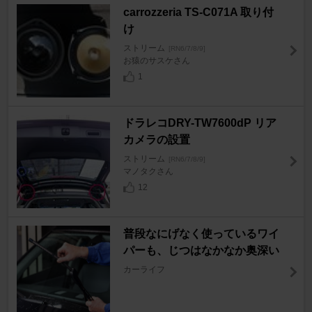
carrozzeria TS-C071A 取り付
け
ストリーム
[RN6/7/8/9]
お猿のサスケさん
1
ドラレコDRY-TW7600dP リア
カメラの設置
ストリーム
[RN6/7/8/9]
マノタクさん
12
普段なにげなく使っているワイ
パーも、じつはなかなか奥深い
カーライフ