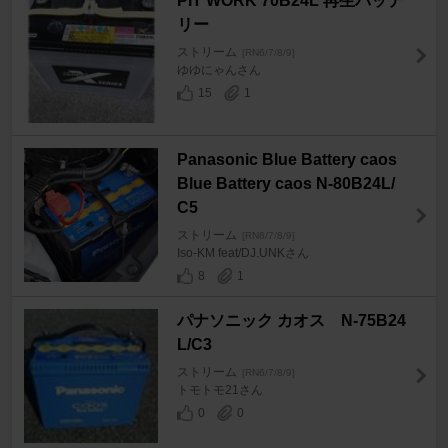
PIT WORK 70B24L 再生バッテ
リー
ストリーム
[RN6/7/8/9]
ゆゆにゃんさん
15
1
Panasonic Blue Battery caos
Blue Battery caos N-80B24L/
C5
ストリーム
[RN6/7/8/9]
Iso-KM feat/DJ.UNKさん
8
1
パナソニック カオス N-75B24
L/C3
ストリーム
[RN6/7/8/9]
トモトモ21さん
0
0