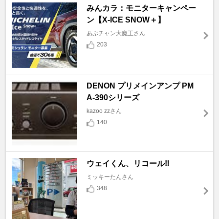
みんカラ：モニターキャンペー
ン【X-ICE SNOW＋】
あぶチャン大魔王さん
203
DENON プリメインアンプ PM
A-390シリーズ
kazoo zzさん
140
ウェイくん、リコール‼️
ミッキーたんさん
348