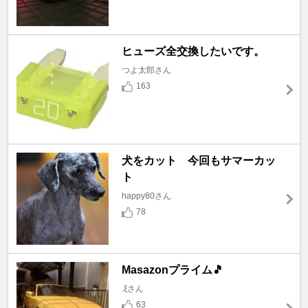
ヒューズ全交換したいです。
つよ太郎さん
163
犬をカット 今回もサマーカッ
ト
happy80さん
78
Masazonプライム🎵
.ξさん
63