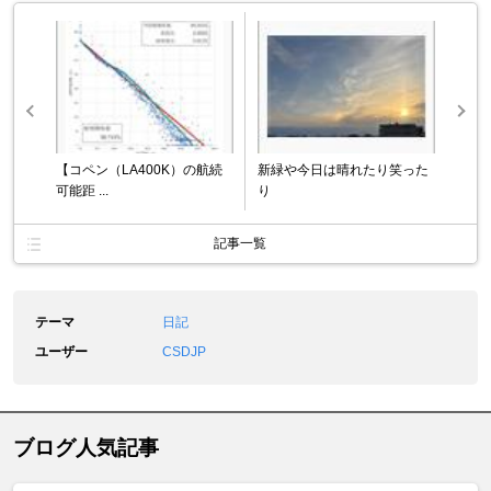
【コペン（LA400K）の航続
新緑や今日は晴れたり笑った
可能距 ...
り
記事一覧
テーマ
日記
ユーザー
CSDJP
ブログ人気記事