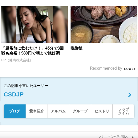
「風俗前に飲むだけ！」45分で3回
晩御飯
戦も余裕！980円で朝まで絶好調
PR（健商株式会社）
Recommended by
この記事を書いたユーザー
CSDJP
ラップ
ブログ
愛車紹介
アルバム
グループ
ヒストリ
タイム
ページの先頭へ ▲