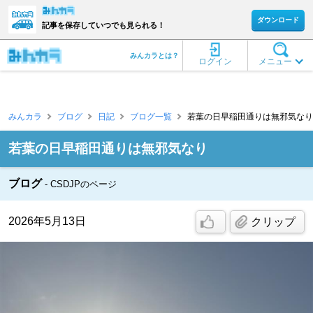
ダウンロード
記事を保存していつでも見られる！
みんカラとは？
ログイン
メニュー
みんカラ
ブログ
日記
ブログ一覧
若葉の日早稲田通りは無邪気なり [C
若葉の日早稲田通りは無邪気なり
ブログ
CSDJPのページ
2026年5月13日
クリップ