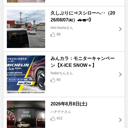
久しぶりに⇒スシローへ‥（20
26/08/07㈮）🚗🍣💨
hiro-kumaさん
88
みんカラ：モニターキャンペー
ン【X-ICE SNOW＋】
Nabeちんさん
60
2026年8月8日(土)
ハチナナさん
422