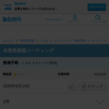
ダウンロード
記事を保存していつでも見られる！
みんカラとは？
ログイン
メニュー
みんカラ
車種別情報
トヨタ
エスティマ
整備手帳
カーケア
未塗装樹脂コーティング
整備手帳
トヨタ エスティマ [50系]
難易度
作業時間
30分以内
2026年6月14日
クリップ
1/5