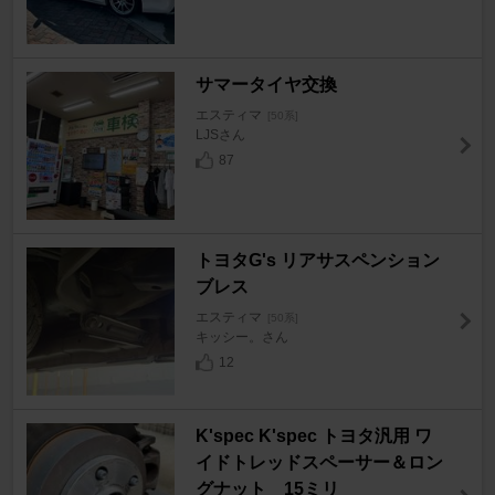
サマータイヤ交換
エスティマ
[50系]
LJSさん
87
トヨタG's リアサスペンション
ブレス
エスティマ
[50系]
キッシー。さん
12
K'spec K'spec トヨタ汎用 ワ
イドトレッドスペーサー＆ロン
グナット 15ミリ