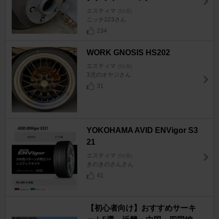
エスティマ
[50系]
ニッチ223さん
234
WORK GNOSIS HS202
エスティマ
[50系]
3児のオヤジさん
31
YOKOHAMA AVID ENVigor S3
21
エスティマ
[50系]
きのきのさんさん
41
【初心者向け】おすすめサーキ