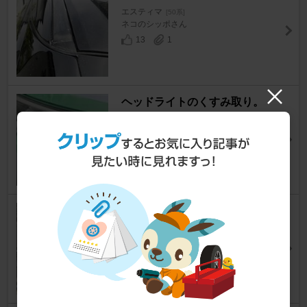
エスティマ
[50系]
ネコのシッポさん
13
1
ヘッドライトのくすみ取り。
エスティマ
[50系]
サカエ999さん
30
2
タイヤワックスでコーティング
エスティマ
[50系]
LJSさん
95
0