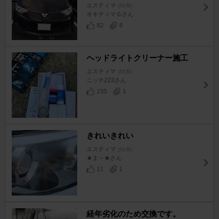
エスティマ
[50系]
オキティマＧさん
82
8
ヘッドライトクリーナー施工
エスティマ
[50系]
ニッチ223さん
235
1
きれいきれい
エスティマ
[50系]
★ま～★さん
11
1
経年劣化のため交換です。