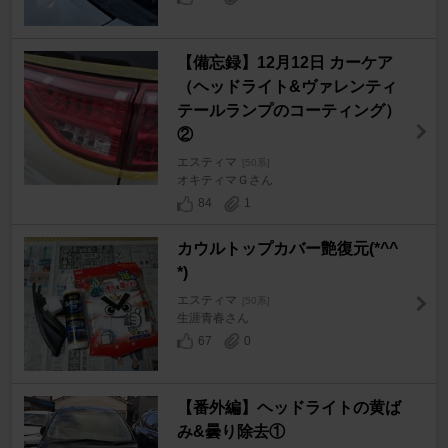
【備忘録】12月12日 カーケア
（ヘッドライト&ヴァレンティ
テールランプのコーティング）
②
エスティマ
[50系]
オキティマＧさん
84
1
カウルトップカバー艶復元(*^^
*)
エスティマ
[50系]
生涯青春さん
67
0
【番外編】ヘッドライトの黄ば
み&曇り除去①