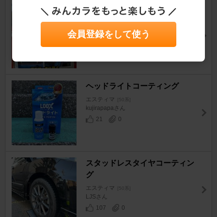
ゴムモールとカウルトップコー
ティング
会員登録をして使う
エスティマ
[50系]
LJSさん
107
1
ヘッドライトコーティング
エスティマ
[50系]
kujirapapaさん
21
0
スタッドレスタイヤコーティン
グ
エスティマ
[50系]
LJSさん
107
0