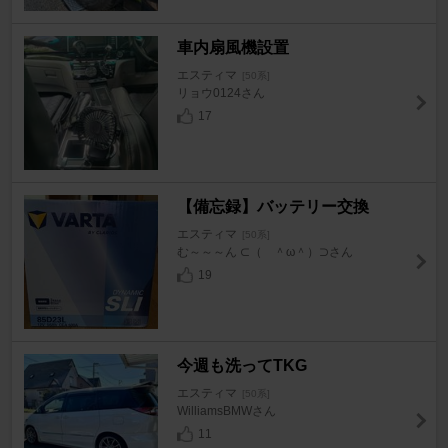
車内扇風機設置
エスティマ
[50系]
リョウ0124さん
17
【備忘録】バッテリー交換
エスティマ
[50系]
む～～～ん ⊂（ ＾ω＾）⊃さん
19
今週も洗ってTKG
エスティマ
[50系]
WilliamsBMWさん
11