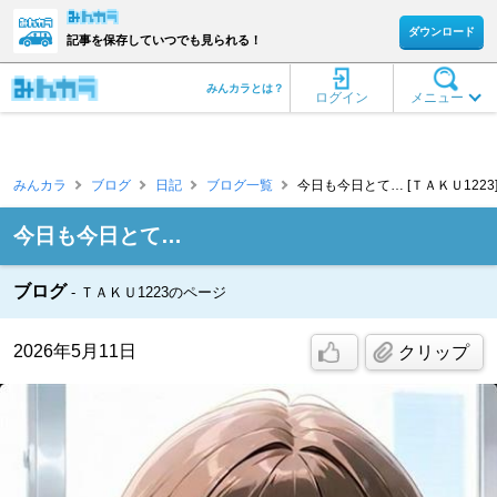
ダウンロード
記事を保存していつでも見られる！
みんカラとは？
ログイン
メニュー
みんカラ
ブログ
日記
ブログ一覧
今日も今日とて… [ＴＡＫＵ1223
今日も今日とて…
ブログ
ＴＡＫＵ1223のページ
2026年5月11日
クリップ