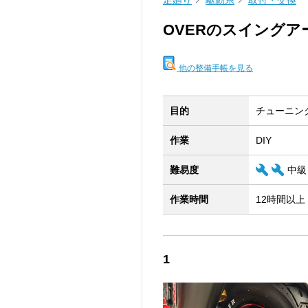
足廻り
駆動系
取付・交換
OVERのスイング
他の整備手帳を見る
目的
チューニン
作業
DIY
難易度
中級
作業時間
12時間以上
1