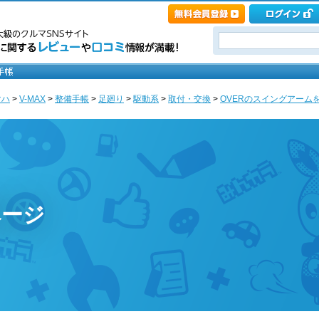
マハ
>
V-MAX
>
整備手帳
>
足廻り
>
駆動系
>
取付・交換
>
OVERのスイングアームを装着
ページ