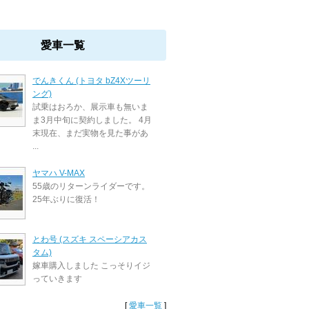
愛車一覧
でんきくん (トヨタ bZ4Xツーリ
ング)
試乗はおろか、展示車も無いま
ま3月中旬に契約しました。 4月
末現在、まだ実物を見た事があ
...
ヤマハ V-MAX
55歳のリターンライダーです。
25年ぶりに復活！
とわ号 (スズキ スペーシアカス
タム)
嫁車購入しました こっそりイジ
っていきます
[
愛車一覧
]