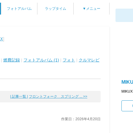
フォトアルバム
ラップタイム
▼メニュー
]
AX
|
燃費記録
|
フォトアルバム (1)
|
フォト
|
クルマレビ
MIKU
MIK
| 記事一覧 |
フロントフォーク スプリング ... >>
作業日：2026年4月20日