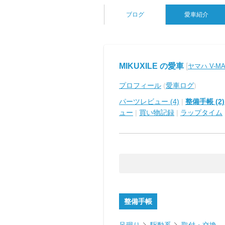
ブログ
愛車紹介
MIKUXILE の愛車
[
ヤマハ V-M
プロフィール
(
愛車ログ
)
パーツレビュー (4)
|
整備手帳 (2)
ュー
|
買い物記録
|
ラップタイム
整備手帳