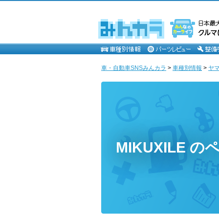
車・自動車SNSみんカラ
>
車種別情報
>
ヤ
MIKUXILE の