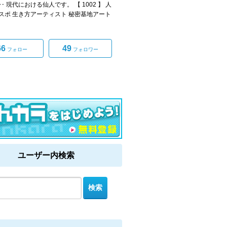
 現代における仙人です。 【 1002 】 人
スポ 生き方アーティスト 秘密基地アート
66
49
フォロー
フォロワー
ユーザー内検索