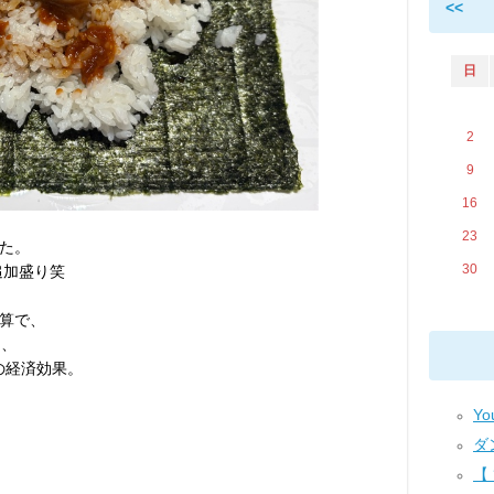
<<
日
2
9
16
23
た。
30
追加盛り笑
換算で、
り、
度の経済効果。
Yo
ダ
【
。