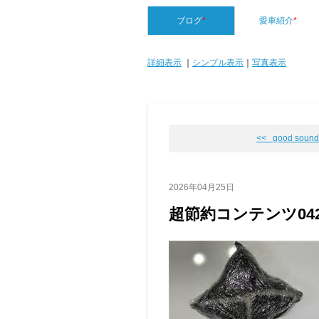
ブログ
*
愛車紹介
*
詳細表示
｜
シンプル表示
｜
写真表示
<< good sound
2026年04月25日
超節約コンテンツ042