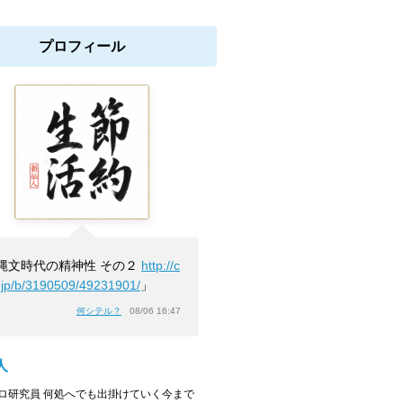
プロフィール
縄文時代の精神性 その２
http://c
.jp/b/3190509/49231901/
」
何シテル？
08/06 16:47
人
ロ研究員 何処へでも出掛けていく今まで