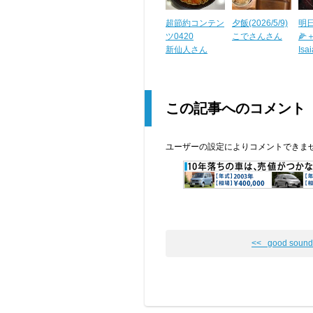
超節約コンテン
夕飯(2026/5/9)
明日
ツ0420
こでさんさん
🌽
新仙人さん
Is
この記事へのコメント
ユーザーの設定によりコメントできま
<< good sound