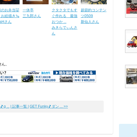
のお弁当🐷
一休亭
クタクタでもす
超節約コンテン
＋お絵描き🦦
三九郎さん
ぐ作れる 最強
ツ0509
aiaHさん
おつか ...
新仙人さん
みきらでぃんさ
ん
せん。
g ...
| 記事一覧 |
GET Funky🎵ダン ... >>