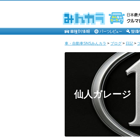
車・自動車SNSみんカラ
>
ブログ
>
日記
>
仙人ガレージ