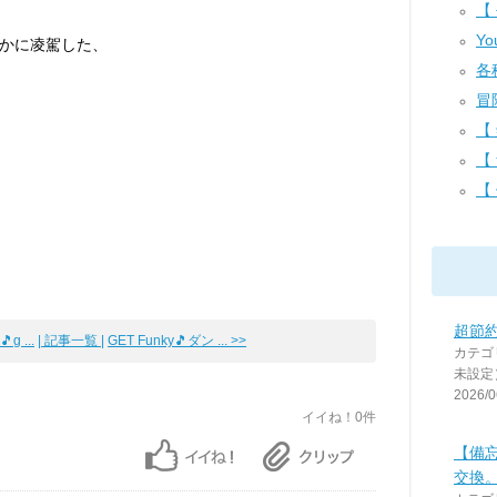
【 
Yo
かに凌駕した、
各種
冒
【 
【
【
超節約
g ...
| 記事一覧 |
GET Funky🎵ダン ... >>
カテゴ
未設定
2026/0
イイね！0件
【備
交換。2