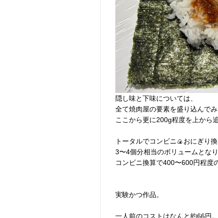
隠し味と下味については、
全て焼肉屋の要素を盛り込んでみ
ここから更に200g程度を上から
トータルでコンビニ🍙おにぎり
3〜4個分相当のボリュームとな
コンビニ換算で400〜600円程
実験かつ作品。
一人前のコストはなんと約66円