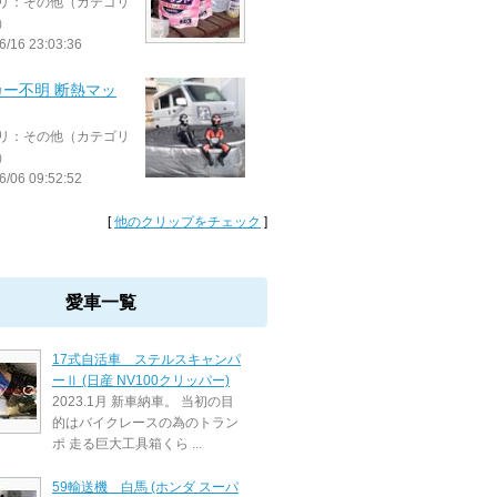
リ：その他（カテゴリ
）
6/16 23:03:36
カー不明 断熱マッ
リ：その他（カテゴリ
）
6/06 09:52:52
[
他のクリップをチェック
]
愛車一覧
17式自活車 ステルスキャンパ
ーⅡ (日産 NV100クリッパー)
2023.1月 新車納車。 当初の目
的はバイクレースの為のトラン
ポ 走る巨大工具箱くら ...
59輸送機 白馬 (ホンダ スーパ