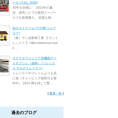
ーカブ110_JA59)
30年を目標に、 2022年の夏
頃、発売したての新型スーパー
カブを新車購入。 高度な積 ...
仙人ストリーム (その他 トレー
ラー)
（株）サン自動車工業 【 サント
レックス 】 https://www.sun-aut
o ...
サグラダファミリア高機能アー
トオブジェ（仮称） (ソレック
ス マルチトレーラー)
トレーラーやフレームよりも先
に箱（キャンピング箱部分を製
作中） 2024 満を持して製 ...
[
愛車一覧
]
過去のブログ