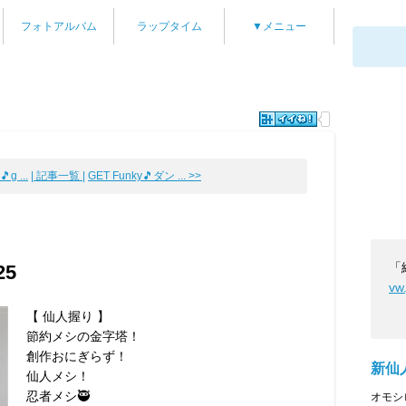
フォトアルバム
ラップタイム
▼メニュー
g ...
| 記事一覧 |
GET Funky🎵ダン ... >>
「
5
vw
【 仙人握り 】
節約メシの金字塔！
創作おにぎらず！
新仙
仙人メシ！
忍者メシ🥷
オモシ