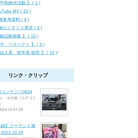
平和維持活動 】 ( 1 )
uTube MV ( 10 )
参考資料 ( 4 )
険心くすぐり系笑 ( 3 )
銘品動画集 】 ( 10 )
 ザ・リスペクト 】 ( 3 )
 仙人系 哲学系 探究 】 ( 10 )
*
リンク・クリップ
コンテンツ0624
リ：その他（カテゴリ
）
6/24 15:47:19
忘録】クーラント液
022.10.29