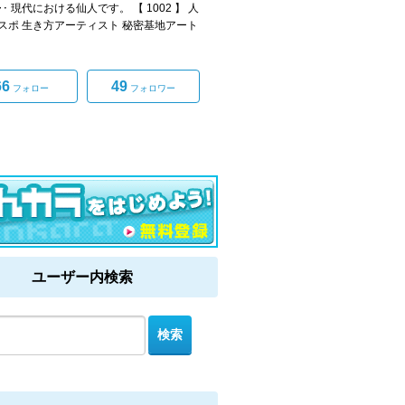
 現代における仙人です。 【 1002 】 人
スポ 生き方アーティスト 秘密基地アート
66
49
フォロー
フォロワー
ユーザー内検索