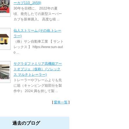
ーカブ110_JA59)
30年を目標に、 2022年の夏
頃、発売したての新型スーパー
カブを新車購入。 高度な積 ...
仙人ストリーム (その他 トレー
ラー)
（株）サン自動車工業 【 サント
レックス 】 https://www.sun-aut
o ...
サグラダファミリア高機能アー
トオブジェ（仮称） (ソレック
ス マルチトレーラー)
トレーラーやフレームよりも先
に箱（キャンピング箱部分を製
作中） 2024 満を持して製 ...
[
愛車一覧
]
過去のブログ