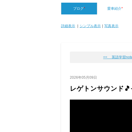
ブログ
*
愛車紹介
*
詳細表示
｜
シンプル表示
｜
写真表示
<< 英語学習note
2026年05月09日
レゲトンサウンド🎵