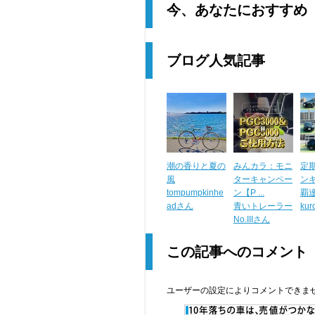
今、あなたにおすすめ
ブログ人気記事
潮の香りと夏の
みんカラ：モニ
定期
風
ターキャンペー
ン
tompumpkinhe
ン【P ...
覇達 
adさん
青いトレーラー
kur
No.IIIさん
この記事へのコメント
ユーザーの設定によりコメントできま