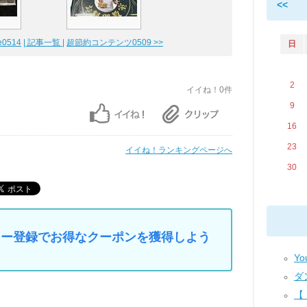
<<
0514
| 記事一覧 |
超節約コンテンツ0509 >>
日
2
イイね！0件
9
16
23
イイね！ランキングページへ
30
マイカー登録でお得なクーポンを獲得しよう
Yo
ダ
【