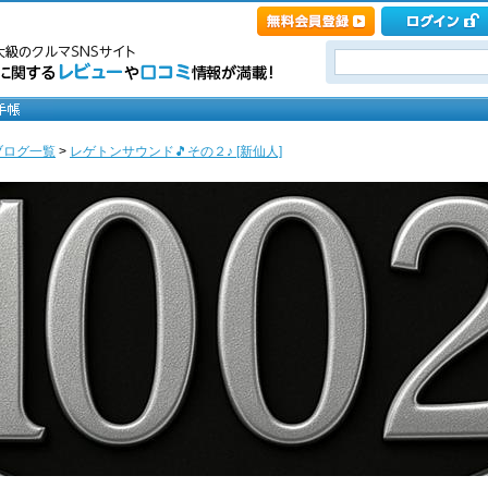
ブログ一覧
>
レゲトンサウンド🎵その２♪ [新仙人]