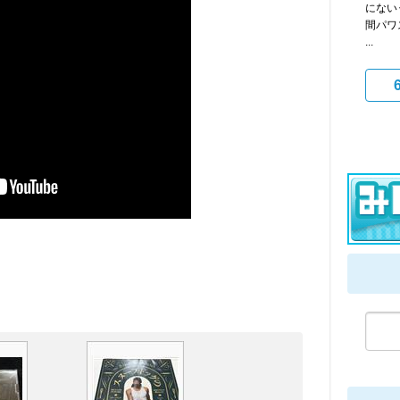
にない‥
間パワ
...