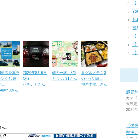
【 
Yo
各種
冒
【 
【
【
便💌愛車ラ
2026年8月6日
朝の一杯 8/6
🥢グルメモ-1,3
キング45連
(木)
とも ucf31さん
67- うな誠 ...
...
ハチナナさん
桃乃木權士さん
oharri3さん
超節約
カテゴ
未設定
2026/0
【備
せん。
交換。2