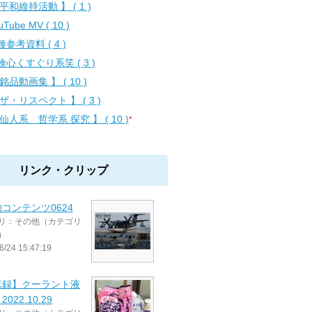
平和維持活動 】 ( 1 )
uTube MV ( 10 )
参考資料 ( 4 )
険心くすぐり系笑 ( 3 )
銘品動画集 】 ( 10 )
 ザ・リスペクト 】 ( 3 )
 仙人系 哲学系 探究 】 ( 10 )
*
リンク・クリップ
コンテンツ0624
リ：その他（カテゴリ
）
6/24 15:47:19
忘録】クーラント液
022.10.29