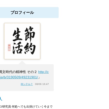
プロフィール
縄文時代の精神性 その２
http://c
.jp/b/3190509/49231901/
」
何シテル？
08/06 16:47
人
ロ研究員 何処へでも出掛けていく今まで