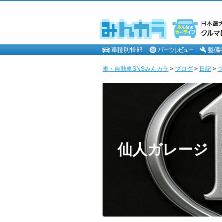
車・自動車SNSみんカラ
>
ブログ
>
日記
>
仙人ガレージ