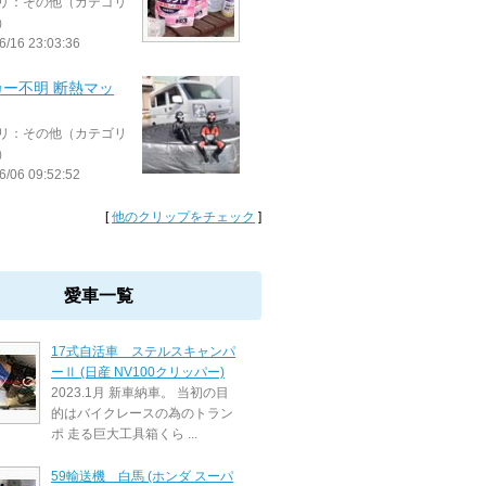
リ：その他（カテゴリ
）
6/16 23:03:36
カー不明 断熱マッ
リ：その他（カテゴリ
）
6/06 09:52:52
[
他のクリップをチェック
]
愛車一覧
17式自活車 ステルスキャンパ
ーⅡ (日産 NV100クリッパー)
2023.1月 新車納車。 当初の目
的はバイクレースの為のトラン
ポ 走る巨大工具箱くら ...
59輸送機 白馬 (ホンダ スーパ