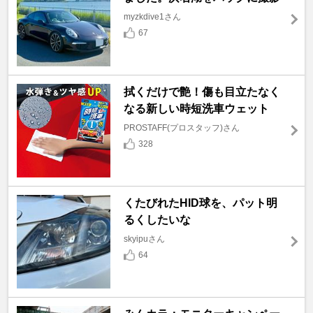
myzkdive1さん
67
拭くだけで艶！傷も目立たなく
なる新しい時短洗車ウェット
PROSTAFF(プロスタッフ)さん
328
くたびれたHID球を、パット明
るくしたいな
skyipuさん
64