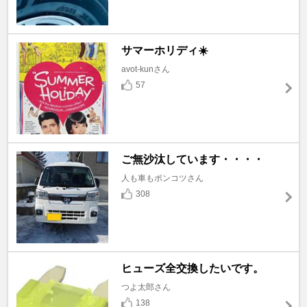
サマーホリディ☀️
avot-kunさん
57
ご無沙汰しています・・・・
人も車もポンコツさん
308
ヒューズ全交換したいです。
つよ太郎さん
138