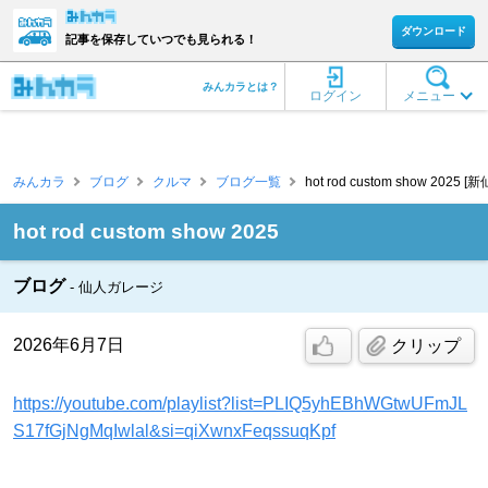
ダウンロード
記事を保存していつでも見られる！
みんカラとは？
ログイン
メニュー
みんカラ
ブログ
クルマ
ブログ一覧
hot rod custom show 2025 [
hot rod custom show 2025
ブログ
仙人ガレージ
2026年6月7日
クリップ
https://youtube.com/playlist?list=PLIQ5yhEBhWGtwUFmJL
S17fGjNgMqIwlal&si=qiXwnxFeqssuqKpf