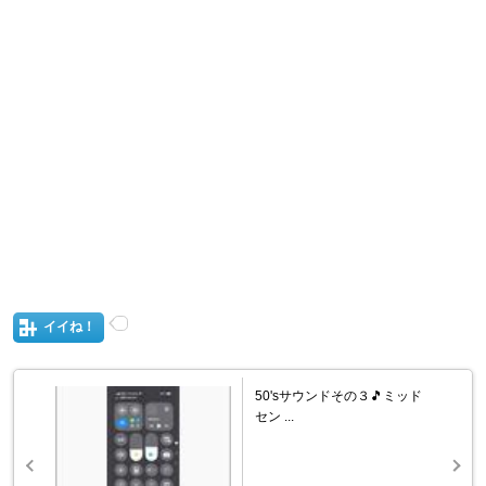
イイね！
50'sサウンドその３🎵ミッド
セン ...