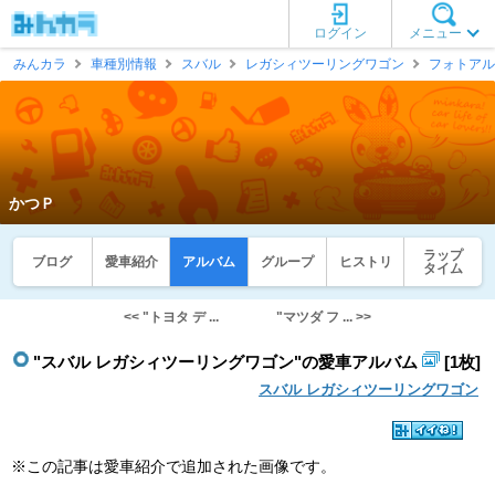
ログイン
メニュー
みんカラ
車種別情報
スバル
レガシィツーリングワゴン
フォトアル
かつＰ
ラップ
ブログ
愛車紹介
アルバム
グループ
ヒストリ
タイム
<< "トヨタ デ ...
"マツダ フ ... >>
"スバル レガシィツーリングワゴン"の愛車アルバム
[1枚]
スバル レガシィツーリングワゴン
※この記事は愛車紹介で追加された画像です。