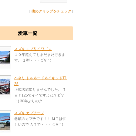
[
他のクリップをチェック
]
愛車一覧
スズキ エブリイワゴン
１０年超えてもまだまだ行きま
す。 １型・・・(;´∀｀)
ベネリ トルネードネイキッドT1
25
正式名称知りませんでした。 Ｔ
ｎＴ125でイイですよね？ (;´∀
｀) 30年ぶりのク ...
スズキ カプチーノ
念願のカプチです！！ ＭＴは忙
しいので ＡＴで・・・ (;´∀｀)