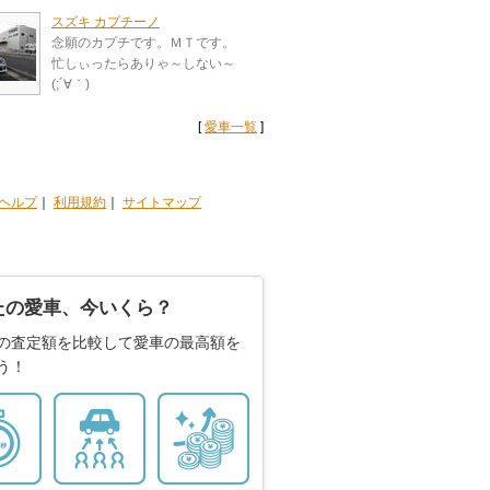
スズキ カプチーノ
念願のカプチです。ＭＴです。
忙しぃったらありゃ～しない～
(;´∀｀)
[
愛車一覧
]
ヘルプ
｜
利用規約
｜
サイトマップ
たの愛車、今いくら？
の査定額を比較して愛車の最高額を
う！