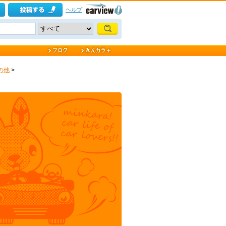
ヘルプ
の他
>