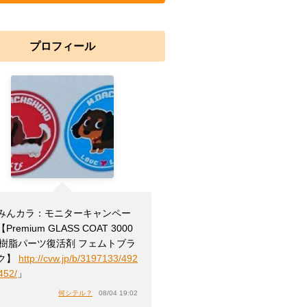
プロフィール
みんカラ：モニターキャンペー
Premium GLASS COAT 3000
r 樹脂パーツ復活剤 フェムトブラ
ク】
http://cvw.jp/b/3197133/492
452/
」
何シテル？
08/04 19:02