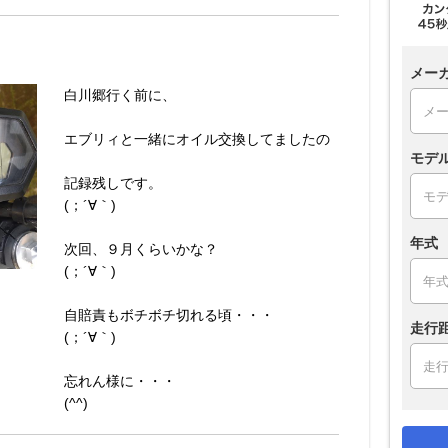
メー
白川郷行く前に、
エブリィと一緒にオイル交換してましたの
モデ
記録残しです。
(；´∀｀)
年式
次回、９月くらいかな？
(；´∀｀)
自賠責もボチボチ切れる頃・・・
走行
(；´∀｀)
忘れん様に・・・
(^^)