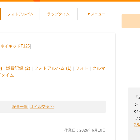
フォトアルバム
ラップタイム
▼メニュー
]
ネイキッドT125
)
|
燃費記録 (2)
|
フォトアルバム (1)
|
フォト
|
クルマ
プタイム
「
ン【
| 記事一覧 |
オイル交換 >>
o
ッ
28
作業日：2026年6月10日