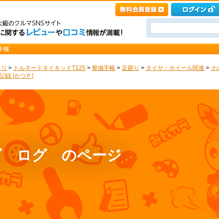
ネリ
>
トルネードネイキッドT125
>
整備手帳
>
足廻り
>
タイヤ・ホイール関連
>
そ
録 [かつＰ]
ビ ログ のページ