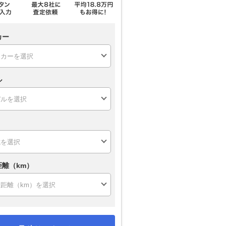
カー
ル
距離（km）