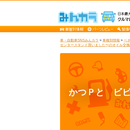
車・自動車SNSみんカラ
>
車種別情報
>
ベ
センタースタンド買いました〜のオイル交換記
かつＰと ビ