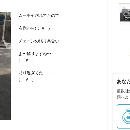
ムッチャ汚れてたので
右側から(；´∀｀)
チェーンの張り具合い
よ〜解りますね〜
(；´∀｀)
貼り過ぎてた・・・
(；´∀｀)
あな
複数社
調べよ