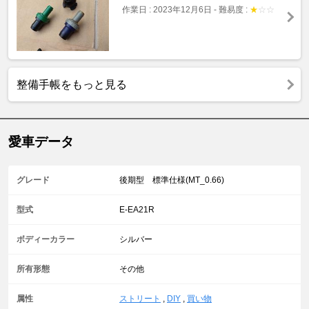
作業日 : 2023年12月6日
-
難易度 :
★
☆
☆
整備手帳をもっと見る
愛車データ
グレード
後期型 標準仕様(MT_0.66)
型式
E-EA21R
ボディーカラー
シルバー
所有形態
その他
属性
ストリート
,
DIY
,
買い物