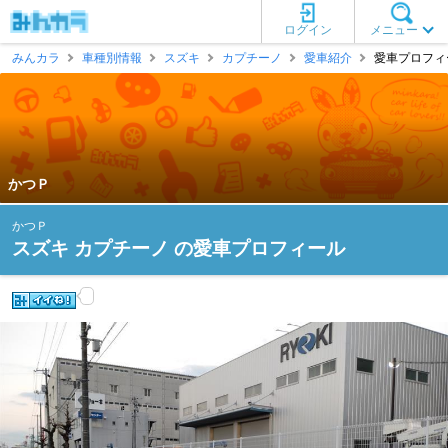
ログイン
メニュー
みんカラ
車種別情報
スズキ
カプチーノ
愛車紹介
愛車プロフィー
かつＰ
かつＰ
スズキ カプチーノ の愛車プロフィール