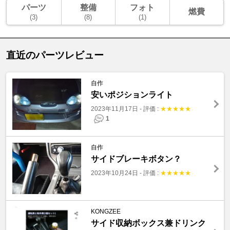
パーツ
整備
フォト
燃費
(3)
(8)
(1)
直近のパーツレビュー
自作
安いポジションライト
2023年11月17日
-
評価 :
★
★
★
★
★
1
自作
サイドブレーキボタン？
2023年10月24日
-
評価 :
★
★
★
★
★
KONGZEE
サイド収納ボックス兼ドリンク