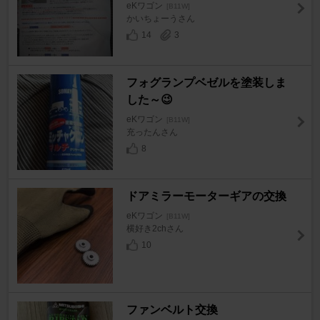
eKワゴン
[B11W]
かいちょーうさん
14
3
フォグランプベゼルを塗装しま
した～😉
eKワゴン
[B11W]
充ったんさん
8
ドアミラーモーターギアの交換
eKワゴン
[B11W]
横好き2chさん
10
ファンベルト交換