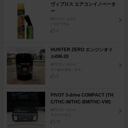
ヴィプロス エアコンイノベータ
ー
eKワゴン
[B11W]
ｼﾞｮﾝｸﾞﾘさん
5
HUNTER ZERO エンジンオイ
ル0W-20
eKワゴン
[B11W]
ちゃあまるお。さん
3
PIVOT 3-drive COMPACT (TH
C/THC-M/THC-BM/THC-VW)
eKワゴン
[B11W]
タクピーさん
12