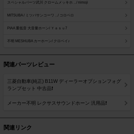
スペシャルパーツ武川 クロームメッキホ .../ nimoji
MITSUBA / ミツバサンコーワ .../ コロペロ
PIAA 重低音 大音量ホーン/ Ｙａｓｕ7
不明 MESHUBA カーホーン/ クロベイ♪
関連パーツレビュー
三菱自動車(純正) B11W ディーラーオプションフォグ
ランプセット 中古品❗
メーカー不明 レクサスサウンドホーン 汎用品❗
関連リンク