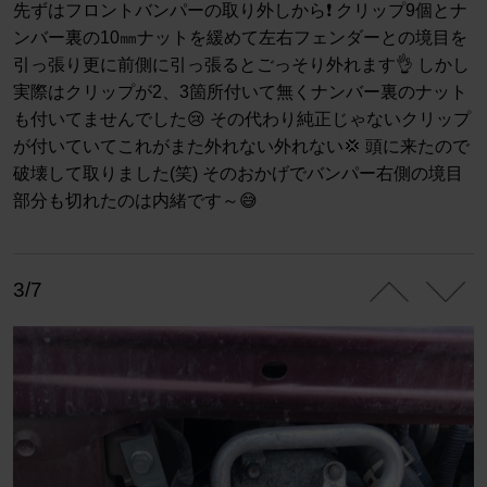
先ずはフロントバンパーの取り外しから❗ クリップ9個とナ
ンバー裏の10㎜ナットを緩めて左右フェンダーとの境目を
引っ張り更に前側に引っ張るとごっそり外れます👌 しかし
実際はクリップが2、3箇所付いて無くナンバー裏のナット
も付いてませんでした😢 その代わり純正じゃないクリップ
が付いていてこれがまた外れない外れない💢 頭に来たので
破壊して取りました(笑) そのおかげでバンパー右側の境目
部分も切れたのは内緒です～😅
3/7