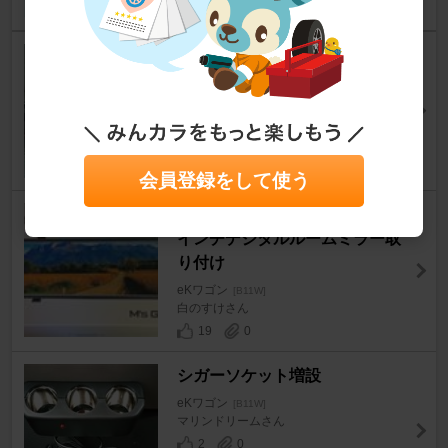
フットライト取り付け（フロン
ト側）
eKワゴン
[B11W]
マリンドリームさん
17
4
会員登録をして使う
ドライブレコーダー機能付き12
インチデジタルルームミラー取
り付け
eKワゴン
[B11W]
白のすけさん
19
0
シガーソケット増設
eKワゴン
[B11W]
マリンドリームさん
2
0