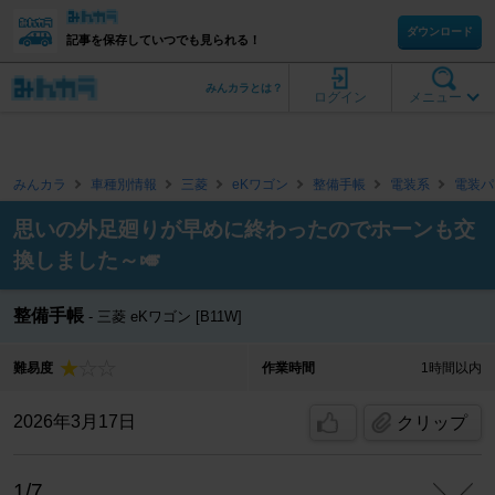
ダウンロード
記事を保存していつでも見られる！
みんカラとは？
ログイン
メニュー
みんカラ
車種別情報
三菱
eKワゴン
整備手帳
電装系
電装パ
思いの外足廻りが早めに終わったのでホーンも交
換しました～🎺
整備手帳
三菱 eKワゴン [B11W]
難易度
作業時間
1時間以内
2026年3月17日
クリップ
1/7