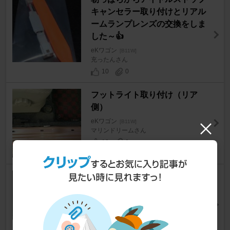
キャンセラー取り付けとリアル
ームランプレンズの交換をしま
した～👍️
eKワゴン
[B11W]
充ったんさん
10
0
フットライト取り付け（リア
側）
eKワゴン
[B11W]
マリンドリームさん
12
0
LEDルーム球交換（初級レベ
ル）
eKワゴン
[B11W]
デリくんさん
3
0