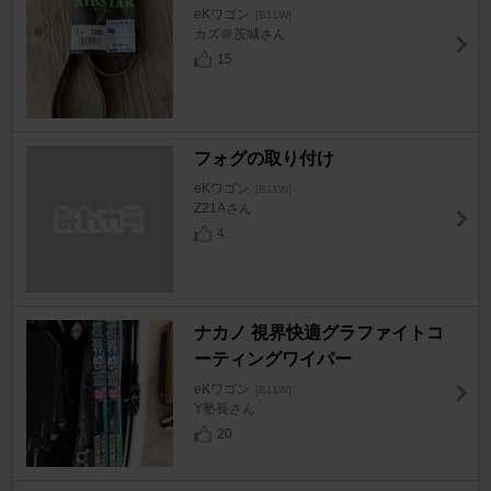
eKワゴン
[B11W]
カズ＠茨城さん
15
フォグの取り付け
eKワゴン
[B11W]
Z21Aさん
4
ナカノ 視界快適グラファイトコ
ーティングワイパー
eKワゴン
[B11W]
Y塾長さん
20