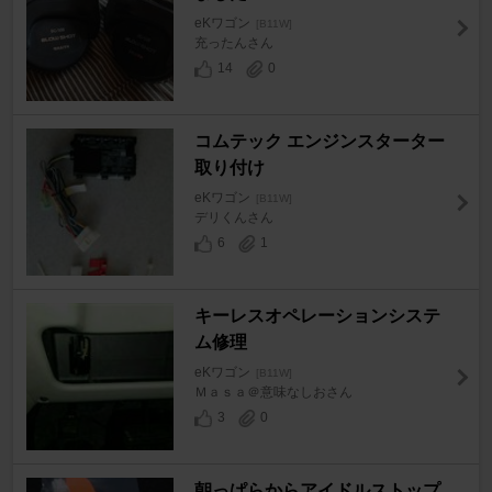
eKワゴン
[B11W]
充ったんさん
14
0
コムテック エンジンスターター
取り付け
eKワゴン
[B11W]
デリくんさん
6
1
キーレスオペレーションシステ
ム修理
eKワゴン
[B11W]
Ｍａｓａ＠意味なしおさん
3
0
朝っぱらからアイドルストップ