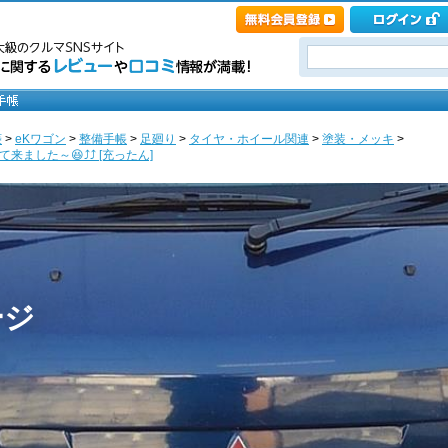
菱
>
eKワゴン
>
整備手帳
>
足廻り
>
タイヤ・ホイール関連
>
塗装・メッキ
>
した～😆⤴️⤴️ [充ったん]
ージ