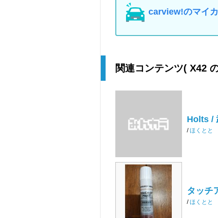
carview!の
関連コンテンツ
( X42
Holt
/
ほくとと
タッチ
/
ほくとと