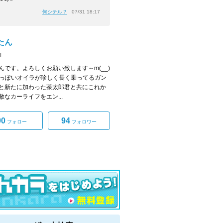
何シテル？
07/31 18:17
たん
]
んです。よろしくお願い致します～m(__)
きっぽいオイラが珍しく長く乗ってるガン
と新たに加わった茶太郎君と共にこれか
敵なカーライフをエン...
90
94
フォロー
フォロワー