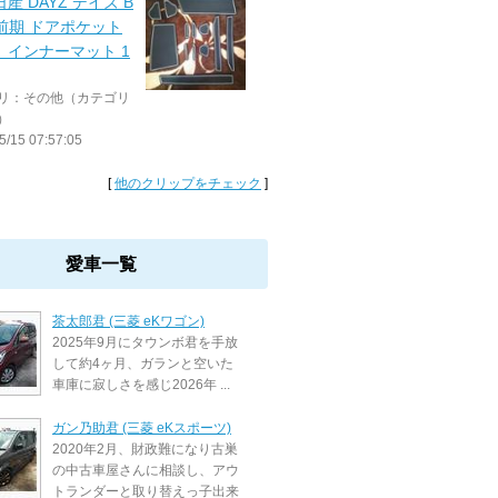
日産 DAYZ デイズ B
 前期 ドアポケット
 インナーマット 1
リ：その他（カテゴリ
）
5/15 07:57:05
[
他のクリップをチェック
]
愛車一覧
茶太郎君 (三菱 eKワゴン)
2025年9月にタウンボ君を手放
して約4ヶ月、ガランと空いた
車庫に寂しさを感じ2026年 ...
ガン乃助君 (三菱 eKスポーツ)
2020年2月、財政難になり古巣
の中古車屋さんに相談し、アウ
トランダーと取り替えっ子出来