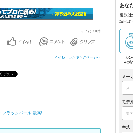
あな
複数社
調べよ
イイね！0件
イイね！ランキングページへ
メー
モデ
トブラックパール
最高❗
年式