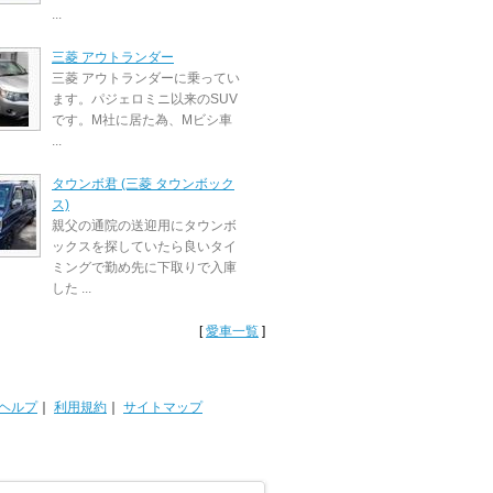
...
三菱 アウトランダー
三菱 アウトランダーに乗ってい
ます。パジェロミニ以来のSUV
です。M社に居た為、Mビシ車
...
タウンボ君 (三菱 タウンボック
ス)
親父の通院の送迎用にタウンボ
ックスを探していたら良いタイ
ミングで勤め先に下取りで入庫
した ...
[
愛車一覧
]
ヘルプ
｜
利用規約
｜
サイトマップ