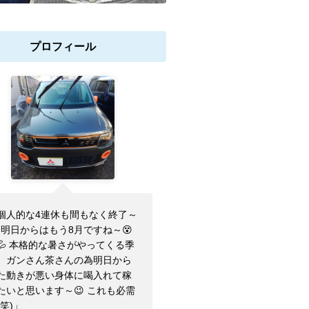
プロフィール
個人的な4連休も間もなく終了～
 明日からはもう8月ですね～😵
💦 本格的な暑さがやってくる季
、ガンさん茶さんの為明日から
た動きが悪い身体に喝入れて稼
たいと思います～😉 これも必需
(笑)」