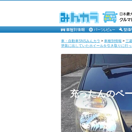
車・自動車SNSみんカラ
>
車種別情報
>
三
塗装に出していたホイールを引き取りに行って来ま
充ったんのペ