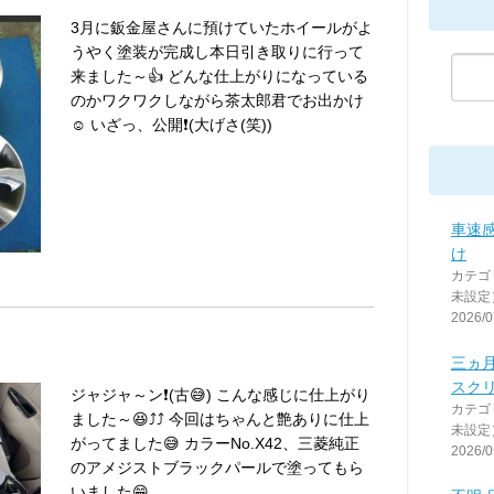
3月に鈑金屋さんに預けていたホイールがよ
うやく塗装が完成し本日引き取りに行って
来ました～👍️ どんな仕上がりになっている
のかワクワクしながら茶太郎君でお出かけ
☺️ いざっ、公開❗(大げさ(笑))
車速
け
カテゴ
未設定
2026/0
三ヵ
スク
ジャジャ～ン❗(古😅) こんな感じに仕上がり
カテゴ
ました～😆⤴️⤴️ 今回はちゃんと艶ありに仕上
未設定
がってました😅 カラーNo.X42、三菱純正
2026/0
のアメジストブラックパールで塗ってもら
いました😁