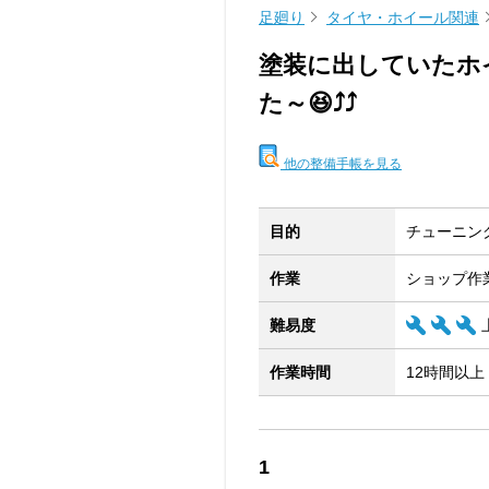
足廻り
タイヤ・ホイール関連
塗装に出していたホ
た～😆⤴️⤴️
他の整備手帳を見る
目的
チューニン
作業
ショップ作
難易度
作業時間
12時間以上
1