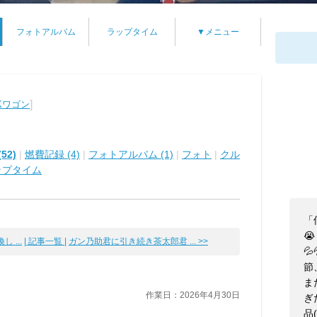
フォトアルバム
ラップタイム
▼メニュー
]
Kワゴン
52)
|
燃費記録 (4)
|
フォトアルバム (1)
|
フォト
|
クル
ップタイム
「

 ...
| 記事一覧 |
ガン乃助君に引き続き茶太郎君 ... >>

節
ま
作業日：2026年4月30日
ぎ
品