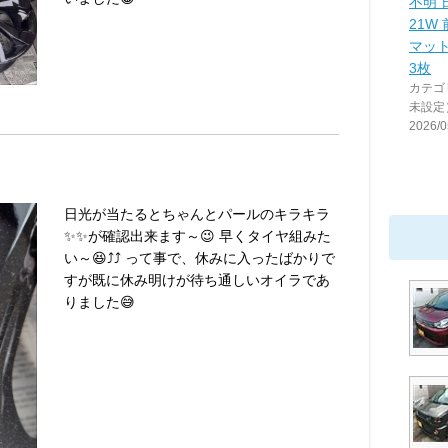
不明 
21W
マット
3枚
カテゴ
未設定
2026/0
日光が当たるとちゃんとパールのキラキラ
✨✨が確認出来ます～😉 早くタイヤ組みた
い～😆⤴️⤴️ って事で、休みに入ったばかりで
すが既に休み明けが待ち通しいオイラであ
りました😅