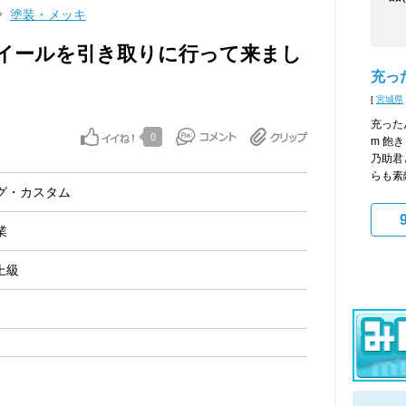
塗装・メッキ
イールを引き取りに行って来まし
充っ
[
宮城県
充った
0
m 飽
乃助君
らも素
グ・カスタム
業
上級