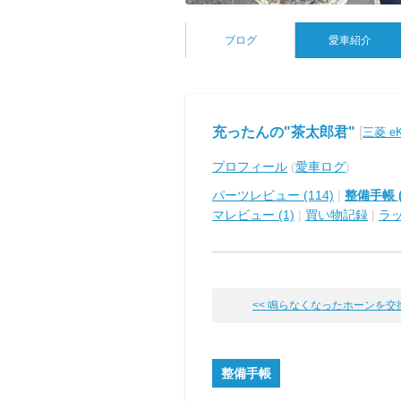
ブログ
愛車紹介
充ったんの"茶太郎君"
[
三菱 e
プロフィール
(
愛車ログ
)
パーツレビュー (114)
|
整備手帳 (
マレビュー (1)
|
買い物記録
|
ラ
<< 鳴らなくなったホーンを交換し
整備手帳