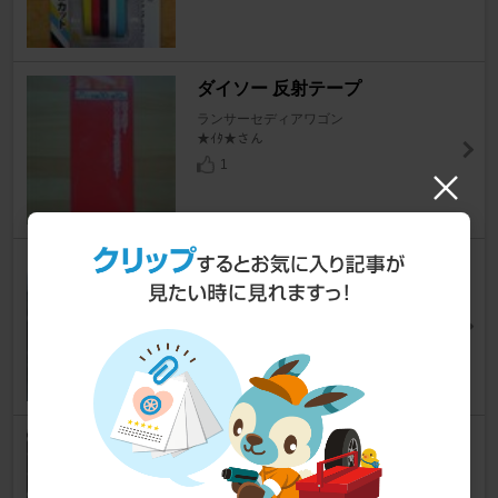
ダイソー 反射テープ
ランサーセディアワゴン
★ｲﾀ★さん
1
??? ウインカーミラーカバー
ランサーセディアワゴン
ステップマニアさん
1
American Racing ３本スポー
ク メッキアルミホイール