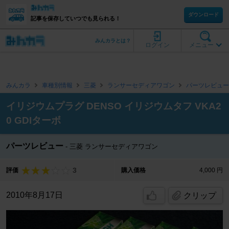
ダウンロード
記事を保存していつでも見られる！
みんカラとは？
ログイン
メニュー
みんカラ
車種別情報
三菱
ランサーセディアワゴン
パーツレビュー
イリジウムプラグ DENSO イリジウムタフ VKA2
0 GDIターボ
パーツレビュー
三菱 ランサーセディアワゴン
3
評価
購入価格
4,000 円
2010年8月17日
クリップ