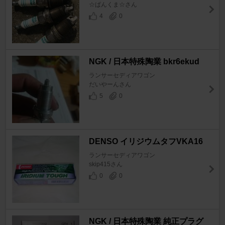
☆ぱんくま☆さん
4
0
NGK / 日本特殊陶業 bkr6ekud
ランサーセディアワゴン
だいやーんさん
5
0
DENSO イリジウムタフVKA16
ランサーセディアワゴン
skip415さん
0
0
NGK / 日本特殊陶業 純正プラグ