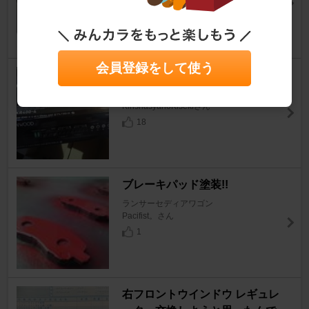
ランサーセディアワゴン
ビューティフルジョーさん
8
会員登録をして使う
KENWOOD XR400-4
ランサーセディアワゴン
KinshasyanoKisekiさん
18
ブレーキパッド塗装!!
ランサーセディアワゴン
Pacifist。さん
1
右フロントウインドウ レギュレ