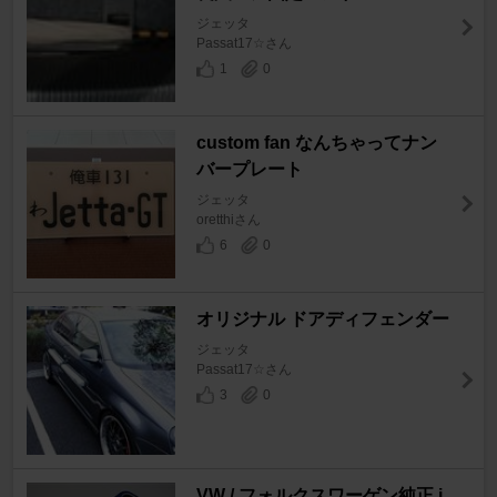
ジェッタ
Passat17☆さん
1
0
custom fan なんちゃってナン
バープレート
ジェッタ
oretthiさん
6
0
オリジナル ドアディフェンダー
ジェッタ
Passat17☆さん
3
0
VW / フォルクスワーゲン純正 i