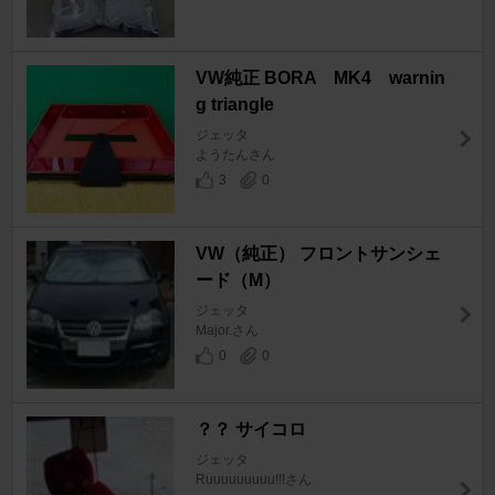
VW純正 BORA MK4 warnin
g triangle
ジェッタ
ようたんさん
3
0
VW（純正） フロントサンシェ
ード（M）
ジェッタ
Major.さん
0
0
？？ サイコロ
ジェッタ
Ruuuuuuuuu!!!さん