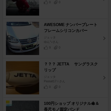
0
0
AWESOME ナンバープレート
フレームシリコンカバー
ジェッタ
ゆん*♪さん
9
0
？？？ JETTA サングラスク
リップ
ジェッタ
Passat17☆さん
0
0
100円ショップ オリジナル傘＆
長尺モノ固定バンド