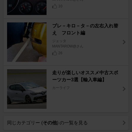
10
ブレ－キロ－タ－の左右入れ替
え フロント編
ジェッタ
MANTAROW@さん
26
走りが楽しいオススメ中古スポ
ーツカー3選【輸入車編】
カーライフ
同じカテゴリー (
その他
) の一覧を見る