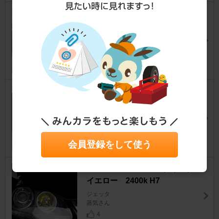
ＡＴＳ ｔｙｐｅ－Ｕ
ジェッタ
う～＠０５０２さん
4
NITTO NT555 G2 225/40R18
ジェッタ
GSP会長さん
17
会員登録をして使う
IPF SUPER J BEAM ディープ
イエロー 2400k H7
ジェッタ
蒸気さん
4