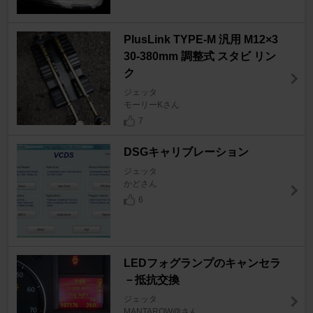
PlusLink TYPE-M 汎用 M12×3
30-380mm 調整式 スタビ リン
ク
ジェッタ
モーリーKさん
7
DSGキャリブレーション
ジェッタ
かどさん
6
LEDフォグランプのキャンセラ
－抵抗交換
ジェッタ
MANTAROW@さん