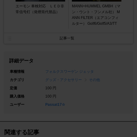
エーモン 車検対応 ＬＥＤ非
MANN+HUMMEL GMBH（マ
常信号灯（発煙筒代替品）
ン・ウント・フンメル社） M
ANN FILTER（エアコンフィ
ルター） Golf6/Golf5/A3/TT
記事一覧
詳細データ
車種情報
フォルクスワーゲン ジェッタ
カテゴリ
グッズ・アクセサリー
その他
定価
100 円
購入価格
100 円
ユーザー
Passat17☆
関連する記事