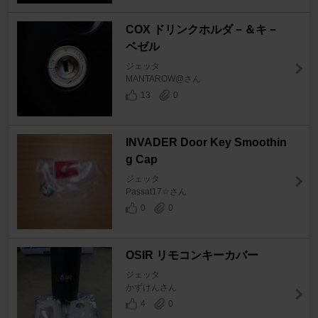
COX ドリンクホルダ－＆キ－
ベゼル
ジェッタ
MANTAROW@さん
13
0
INVADER Door Key Smoothin
g Cap
ジェッタ
Passat17☆さん
0
0
OSIR リモコンキーカバー
ジェッタ
かずけんさん
4
0