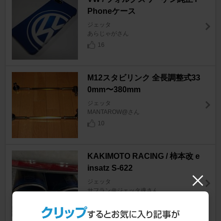
Phoneケース
ジェッタ
あらじゃがさん
16
M12スタビリンク 全長調整式33
0mm〜380mm
ジェッタ
MANTAROW@さん
10
KAKIMOTO RACING / 柿本改 e
insatz S-622
ジェッタ
サフラン＠ジェッタ魂さん
4