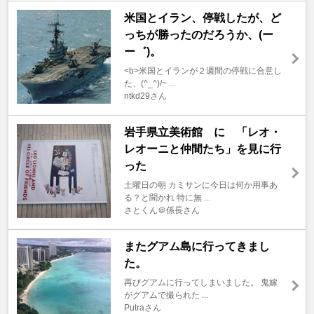
米国とイラン、停戦したが、ど
っちが勝ったのだろうか、(ー
ー゛)。
<b>米国とイランが２週間の停戦に合意し
た、(^_^)/~ ...
ntkd29さん
岩手県立美術館 に 「レオ・
レオーニと仲間たち」を見に行
った
土曜日の朝 カミサンに今日は何か用事あ
る？と聞かれ 特に無 ...
さとくん＠係長さん
またグアム島に行ってきまし
た。
再びグアムに行ってしまいました。 鬼嫁
がグアムで撮られた ...
Putraさん