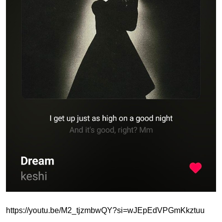
https://youtu.be/M2_tjzmbwQY?si=wJEpEdVPGmKkztuu