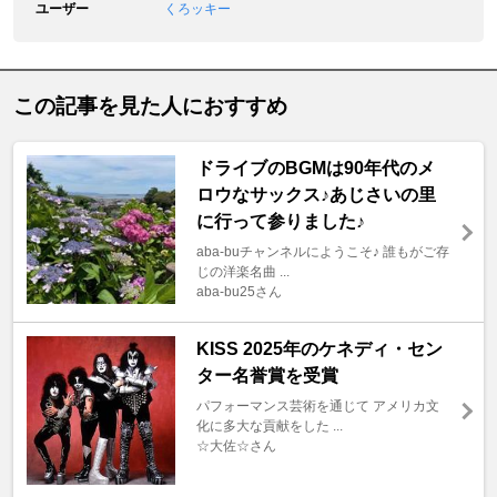
ユーザー
くろッキー
この記事を見た人におすすめ
ドライブのBGMは90年代のメ
ロウなサックス♪あじさいの里
に行って参りました♪
aba-buチャンネルにようこそ♪ 誰もがご存
じの洋楽名曲 ...
aba-bu25さん
KISS 2025年のケネディ・セン
ター名誉賞を受賞
パフォーマンス芸術を通じて アメリカ文
化に多大な貢献をした ...
☆大佐☆さん