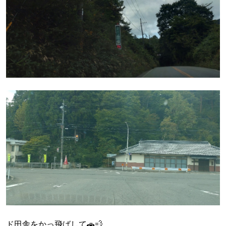
ド田舎をかっ飛ばして🚗💨