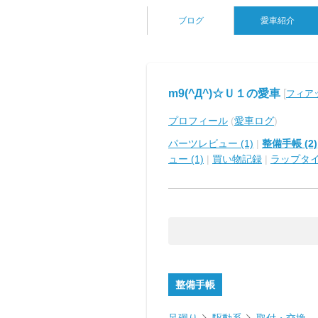
ブログ
愛車紹介
m9(^Д^)☆Ｕ１の愛車
[
フィアッ
プロフィール
(
愛車ログ
)
パーツレビュー (1)
|
整備手帳 (2)
ュー (1)
|
買い物記録
|
ラップタ
整備手帳