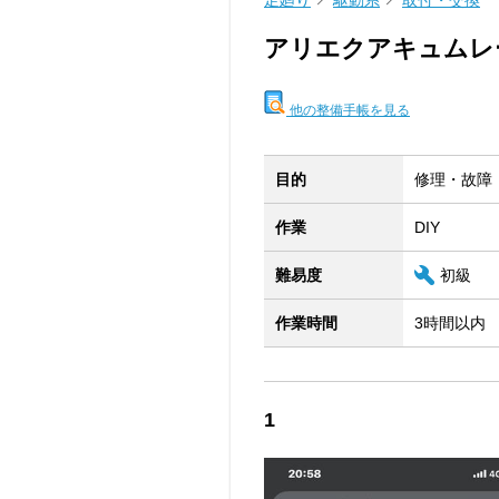
足廻り
駆動系
取付・交換
アリエクアキュムレ
他の整備手帳を見る
目的
修理・故障
作業
DIY
難易度
初級
作業時間
3時間以内
1