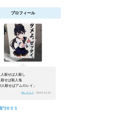
プロフィール
1人殺せば人殺し
人殺せば殺人鬼
00人殺せばアムロレイ」
何シテル？
06/22 21:25
^Д^)☆Ｕ１