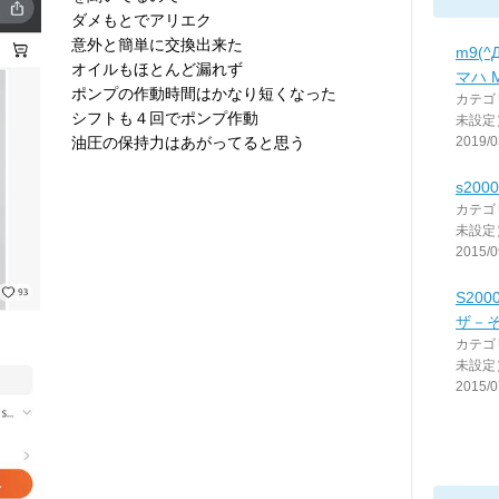
ダメもとでアリエク
意外と簡単に交換出来た
m9(
オイルもほとんど漏れず
マハ M
ポンプの作動時間はかなり短くなった
カテゴ
シフトも４回でポンプ作動
未設定
油圧の保持力はあがってると思う
2019/0
s20
カテゴ
未設定
2015/0
S20
ザ－
カテゴ
未設定
2015/0