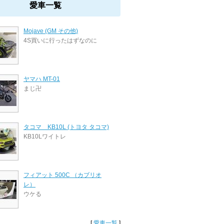
愛車一覧
Mojave (GM その他)
4S買いに行ったはずなのに
ヤマハ MT-01
まじ卍
タコマ KB10L (トヨタ タコマ)
KB10Lワイトレ
フィアット 500C （カブリオ
レ）
ウケる
[
愛車一覧
]