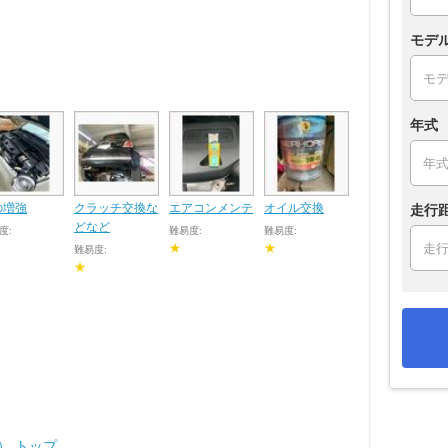
モデ
年式
の増強
クラッチ交換な
エアコンメンテ
オイル交換
走行
どなど
度:
難易度:
難易度:
★
★
難易度:
★
レ） トップ