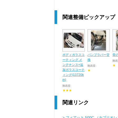
関連整備ピックアップ
ボディガラスコ
バンプラバー交
骨
ーティング メ
換
難易
ンテナンス+追
★
難易度:
加ガラスコーテ
★
ィング(13720k
m)
難易度:
★★★
関連リンク
> フィアット 500C （カブリオ