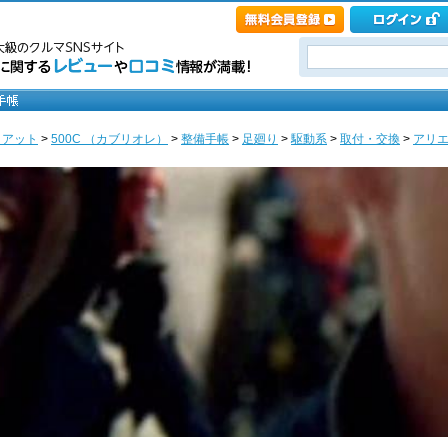
ィアット
>
500C （カブリオレ）
>
整備手帳
>
足廻り
>
駆動系
>
取付・交換
>
アリエ