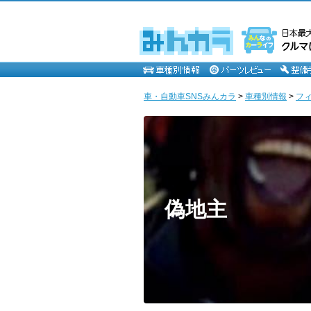
車・自動車SNSみんカラ
>
車種別情報
>
フ
偽地主