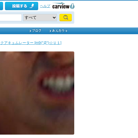
ヘルプ
クアキュムレーター [m9(^Д^)☆Ｕ１]