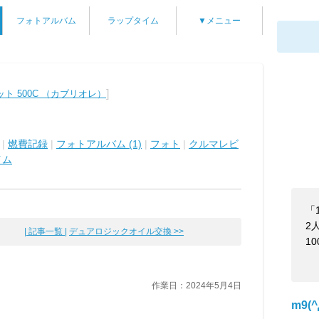
フォトアルバム
ラップタイム
▼メニュー
]
ト 500C （カブリオレ）
|
燃費記録
|
フォトアルバム (1)
|
フォト
|
クルマレビ
イム
「
2
| 記事一覧 |
デュアロジックオイル交換 >>
1
作業日：2024年5月4日
m9(