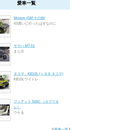
愛車一覧
Mojave (GM その他)
4S買いに行ったはずなのに
ヤマハ MT-01
まじ卍
タコマ KB10L (トヨタ タコマ)
KB10Lワイトレ
フィアット 500C （カブリオ
レ）
ウケる
[
愛車一覧
]