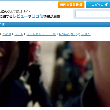
>
その他
>
フォト
>
フォトギャラリー一覧
>
Mojave [m9(^Д^)☆Ｕ１]