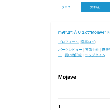
ブログ
愛車紹介
m9(^Д^)☆Ｕ１の"Mojave"
[
プロフィール
(
愛車ログ
)
パーツレビュー
|
整備手帳
|
燃費
ー
|
買い物記録
|
ラップタイム
Mojave
1