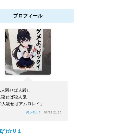
プロフィール
1人殺せば人殺し
人殺せば殺人鬼
00人殺せばアムロレイ」
何シテル？
06/22 21:25
^Д^)☆Ｕ１