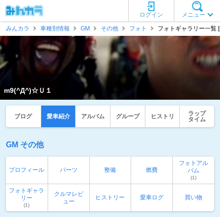
ログイン
メニュー
みんカラ
車種別情報
GM
その他
フォト
フォトギャラリー一覧 [m
m9(^Д^)☆Ｕ１
ラップ
ブログ
愛車紹介
アルバム
グループ
ヒストリ
タイム
GM その他
フォトアル
プロフィール
パーツ
整備
燃費
バム
(1)
フォトギャラ
クルマレビ
ヒストリー
愛車ログ
買い物
リー
ュー
(1)