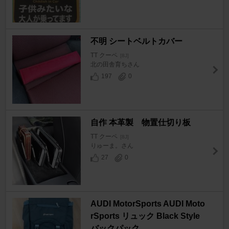
不明 シートベルトカバー
TT クーペ
[8J]
北の田舎育ちさん
197
0
自作 本革製 物置仕切り板
TT クーペ
[8J]
りゅーま。さん
27
0
AUDI MotorSports AUDI Moto
rSports リュック Black Style
バックパック