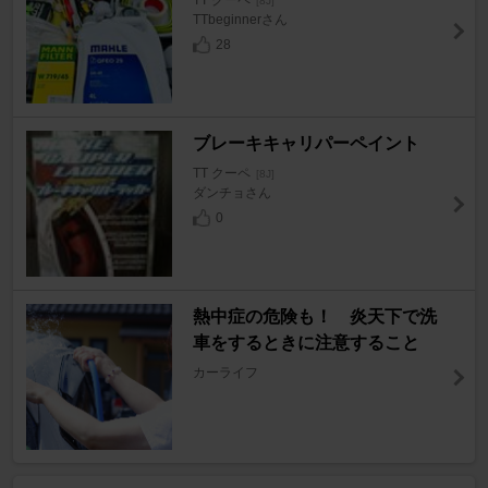
TT クーペ
[8J]
TTbeginnerさん
28
ブレーキキャリパーペイント
TT クーペ
[8J]
ダンチョさん
0
熱中症の危険も！ 炎天下で洗
車をするときに注意すること
カーライフ