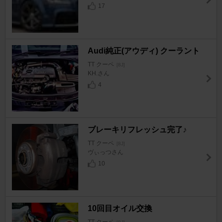
17
Audi純正(アウディ) クーラント
TT クーペ
[8J]
KH.さん
4
ブレーキリフレッシュ完了♪
TT クーペ
[8J]
ヴぃっつさん
10
10回目オイル交換