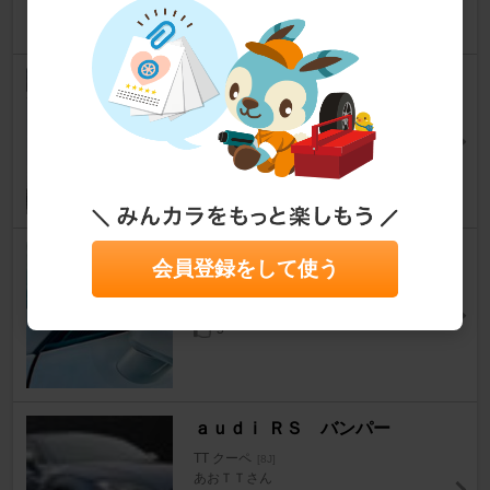
0
アウディ tt リアウイング
TT クーペ
[8J]
KH.さん
7
不明 ガーニッシュ
会員登録をして使う
TT クーペ
[8J]
KH.さん
5
ａｕｄｉ ＲＳ バンパー
TT クーペ
[8J]
あおＴＴさん