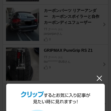
カーボンパーツ リアーアンダ
ー カーボンスポイラーと自作
カーボンディユフューザー
TT クーペ
[8J]
janjanjanさん
0
GRIPMAX PureGrip RS Z1
TT クーペ
[8J]
iko******** BUBさん
9
MICHELIN Pilot Sport PS2 24
5/35 ZR19 (93Y) XL
TT クーペ
[8J]
駿駿さん