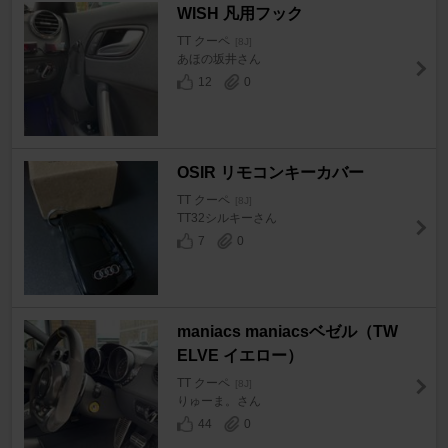
WISH 凡用フック
TT クーペ
[8J]
あほの坂井さん
12
0
OSIR リモコンキーカバー
TT クーペ
[8J]
TT32シルキーさん
7
0
maniacs maniacsベゼル（TW
ELVE イエロー）
TT クーペ
[8J]
りゅーま。さん
44
0