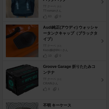
TT クーペ
[8J]
TT-romanさん
63
0
Audi純正(アウディ) ウォッシャ
ータンクキャップ（ブラックタ
イプ）
TT クーペ
[8J]
Kazu鰤@8N☆さん
10
0
Groove Garage 折りたたみコ
ンテナ
TT クーペ
[8J]
CRAINさん
8
1
不明 キーケース