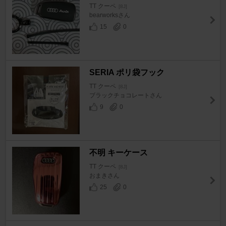
TT クーペ
[8J]
bearworksさん
15
0
SERIA ポリ袋フック
TT クーペ
[8J]
ブラックチョコレートさん
9
0
不明 キーケース
TT クーペ
[8J]
おまきさん
25
0