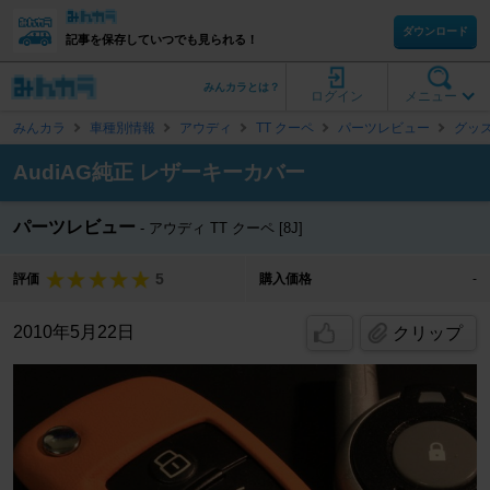
ダウンロード
記事を保存していつでも見られる！
みんカラとは？
ログイン
メニュー
みんカラ
車種別情報
アウディ
TT クーペ
パーツレビュー
グッ
AudiAG純正 レザーキーカバー
パーツレビュー
アウディ TT クーペ [8J]
5
評価
購入価格
-
2010年5月22日
クリップ