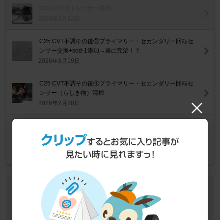
C25 CVTストレーナー洗浄
2026年3月22日
C25 CVT不調その後②プライマリー・セカンダリー回転セ
ンサー交換+sod-1添加→遂に完治！？
2026年3月19日
C25 CVT不調その後①プライマリー・セカンダリー回転セ
ンサー（らしき物）清掃
2026年2月28日
ヘッドライト バルブ交換
2026年2月24日
記事一覧
作業データ
車種
日産 セレナ