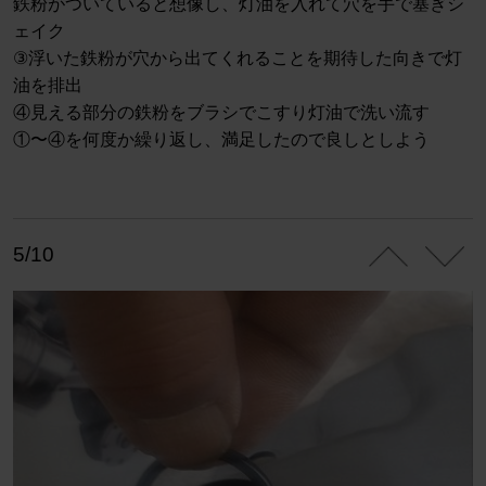
鉄粉がついていると想像し、灯油を入れて穴を手で塞ぎシ
ェイク
③浮いた鉄粉が穴から出てくれることを期待した向きで灯
油を排出
④見える部分の鉄粉をブラシでこすり灯油で洗い流す
①〜④を何度か繰り返し、満足したので良しとしよう
5/10