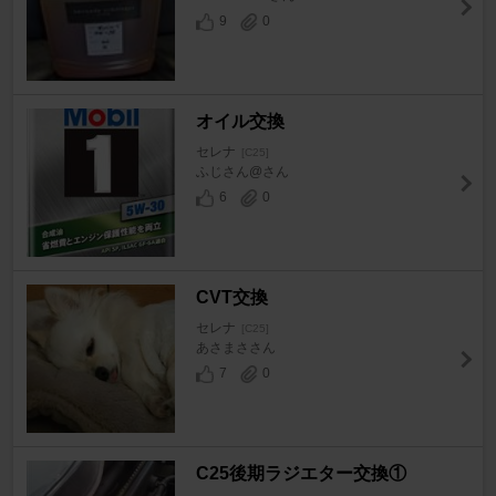
9
0
オイル交換
セレナ
[C25]
ふじさん@さん
6
0
CVT交換
セレナ
[C25]
あさまささん
7
0
C25後期ラジエター交換①