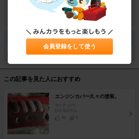
作業カテゴリ
エンジン廻り
その他
その他
目的
修理・故障・メンテナンス
作業
DIY
さん宿さん
会員登録をして使う
セレナさん
この記事を見た人におすすめ
エンジンカバー久々の塗装。
セレナ
[C25]
ひかるかさん
33
0