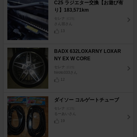
C25 ラジエター交換【お遊び有
り】183,571km
セレナ
[C25]
さん宿さん
13
BADX 632LOXARNY LOXAR
NY EX W CORE
セレナ
[C25]
hiroto333さん
12
ダイソー コルゲートチューブ
セレナ
[C25]
るーあいさん
19