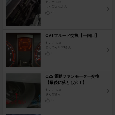
セレナ
[C25]
つぐぴょんさん
20
CVTフルード交換【一回目】
セレナ
[C25]
まっつん1093さん
13
C25 電動ファンモーター交換
【最後に落とし穴！】
セレナ
[C25]
さん宿さん
12