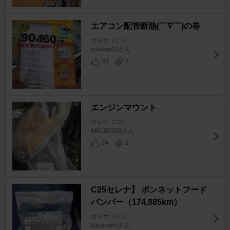
エアコン配管断熱(￣∇￣)の巻
セレナ
[C25]
yousan03さん
55
2
エンジンマウント
セレナ
[C25]
MK180328さん
24
2
C25セレナ】 ボンネットフード
バンパー（174,885km）
セレナ
[C25]
kazusansさん