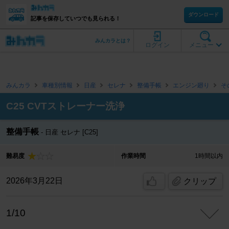
ダウンロード
記事を保存していつでも見られる！
みんカラとは？
ログイン
メニュー
みんカラ
車種別情報
日産
セレナ
整備手帳
エンジン廻り
そ
C25 CVTストレーナー洗浄
整備手帳
日産 セレナ [C25]
難易度
作業時間
1時間以内
2026年3月22日
クリップ
1/10