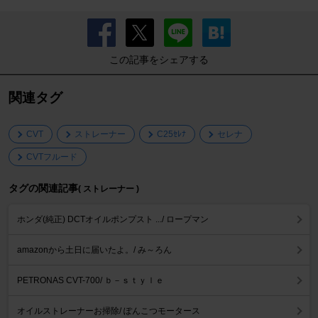
この記事をシェアする
関連タグ
CVT
ストレーナー
C25ｾﾚﾅ
セレナ
CVTフルード
タグの関連記事
( ストレーナー )
ホンダ(純正) DCTオイルポンプスト .../ ロープマン
amazonから土日に届いたよ。/ み～ろん
PETRONAS CVT-700/ ｂ－ｓｔｙｌｅ
オイルストレーナーお掃除/ ぽんこつモータース