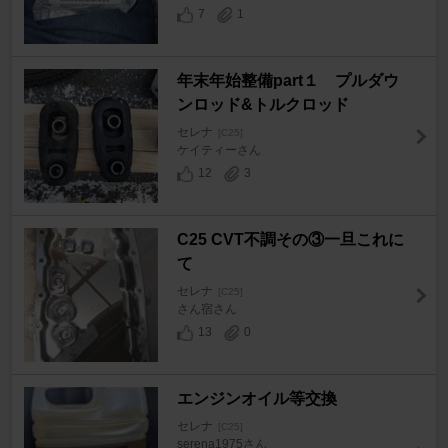
7
1
年末年始整備part１ プルダウ
ンロッド&トルクロッド
セレナ
[C25]
ケイティーさん
12
3
C25 CVT不調その③一旦これに
て
セレナ
[C25]
さん宿さん
13
0
エンジンオイル等交換
セレナ
[C25]
serena1975さん