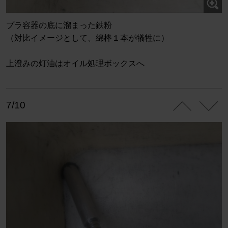
プラ容器の底に溜まった鉄粉
（対比イメージとして、綿棒１本が犠牲に）
上澄みの灯油はオイル処理ボックスへ
7/10