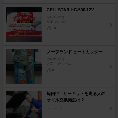
CELLSTAR HG-500/12V
セレナ
[C25]
かずっち14さん
18
ノーブランド ヒートカッター
セレナ
[C25]
大工（･∀･）さん
0
毎回!? サーキットを走る人の
オイル交換頻度は？
カーライフ