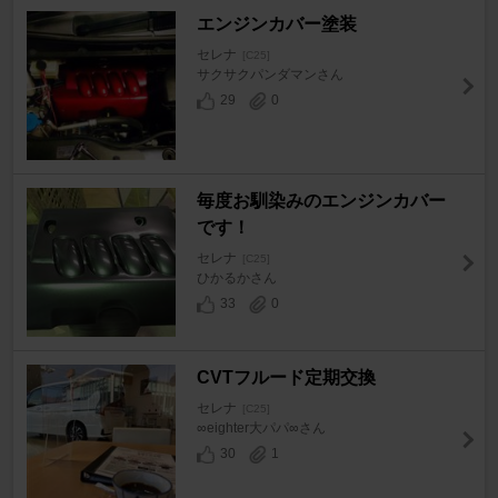
エンジンカバー塗装
セレナ
[C25]
サクサクパンダマンさん
29
0
毎度お馴染みのエンジンカバー
です！
セレナ
[C25]
ひかるかさん
33
0
CVTフルード定期交換
セレナ
[C25]
∞eighter大パパ∞さん
30
1