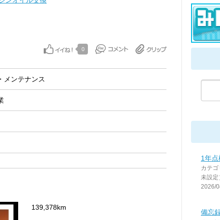
ジンオイル交換
0
・メンテナンス
業
1年
カテゴ
未設定
2026/0
139,378km
備忘