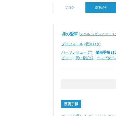
ブログ
愛車紹介
ⅷの愛車
[
スバル レガシィツーリ
プロフィール
(
愛車ログ
)
パーツレビュー (7)
|
整備手帳 (15
ビュー
|
買い物記録
|
ラップタイ
整備手帳