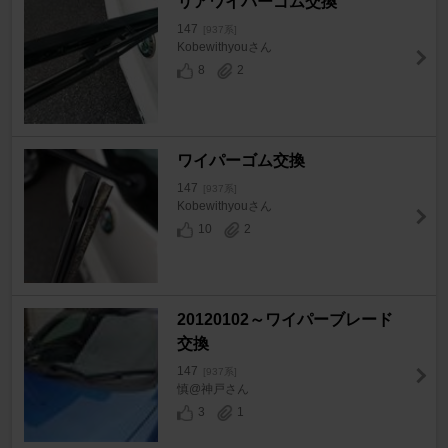
リアワイパーゴム交換
147
[937系]
Kobewithyouさん
8
2
ワイパーゴム交換
147
[937系]
Kobewithyouさん
10
2
20120102～ワイパーブレード
交換
147
[937系]
慎@神戸さん
3
1