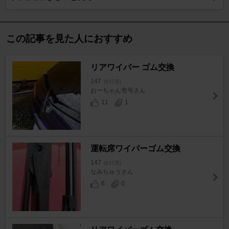
この記事を見た人におすすめ
リアワイパー ゴム交換
147
[937系]
おーちゃん壱号さん
11
1
運転席ワイパーゴム交換
147
[937系]
なみちゅうさん
6
0