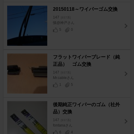
20150118～ワイパーゴム交換
147
[937系]
慎@神戸さん
5
0
フラットワイパーブレード（純
正品） ゴム交換
147
[937系]
Mr.cableさん
1
5
後期純正ワイパーのゴム（社外
品）交換
147
[937系]
fontanaさん
6
4