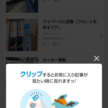
ワイパーゴム交換（フロント左
右＆リア）
147
[937系]
Kobewithyouさん
7
0
ローター塗装
147
[937系]
Tーcanonさん
3
ヘッドライト黄ばみ取りコーテ
ィング