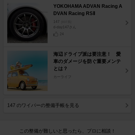
YOKOHAMA ADVAN Racing A
DVAN Racing RSⅡ
147
[937系]
d-day147さん
24
海辺ドライブ派は要注意！ 愛
車のダメージを防ぐ重要メンテ
とは？
カーライフ
147 のワイパーの整備手帳を見る
この整備が難しいと思ったら、プロに相談！