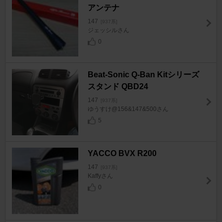
アンテナ
147
[937系]
ジェッシルさん
0
Beat-Sonic Q-Ban Kitシリーズ
スタンド QBD24
147
[937系]
ゆうすけ@156&147&500さん
5
YACCO BVX R200
147
[937系]
Kaffyさん
0