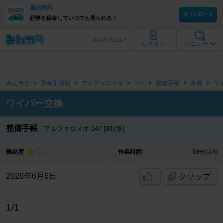
ダウンロード
記事を保存していつでも見られる！
みんカラとは？
ログイン
メニュー
みんカラ
車種別情報
アルファロメオ
147
整備手帳
外装
ワ
ワイパー交換
整備手帳
アルファロメオ 147 [937系]
難易度
作業時間
30分以内
2026年6月6日
クリップ
1/1