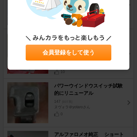
147
[937系]
ぷてきちさん
15
aifa147 リヤ カーフィルム施
工 熱成型 1枚張り DIY N
o.1
会員登録をして使う
147
[937系]
passatempoさん
10
パワーウインドウスイッチ試験
的にリニューアル
147
[937系]
ヌヴォラ＠yotaroさん
0
アルファロメオ純正 ショート