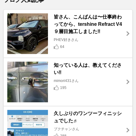
皆さん、こんばんは〜仕事終わ
ってから、tershine Refract V4
９層目施工しました‼️
PHEV好きさん
64
知っている人は、教えてくださ
い‼️
mimori431さん
195
久しぶりのワンツーフィニッシ
ュでした♬
ブクチャンさん
288