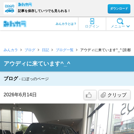
ダウンロード
記事を保存していつでも見られる！
みんカラとは？
ログイン
メニュー
みんカラ
ブログ
日記
ブログ一覧
アウディに来ています^_^ [京都
アウディに来ています^_^
ブログ
にぼっのページ
2026年6月14日
クリップ