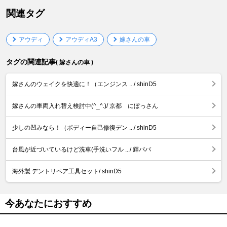
関連タグ
アウディ
アウディA3
嫁さんの車
タグの関連記事
( 嫁さんの車 )
嫁さんのウェイクを快適に！（エンジンス .../ shinD5
嫁さんの車両入れ替え検討中(^_^.)/ 京都 にぼっさん
少しの凹みなら！（ボディー自己修復デン .../ shinD5
台風が近づいているけど洗車(手洗いフル .../ 輝パパ
海外製 デントリペア工具セット/ shinD5
今あなたにおすすめ