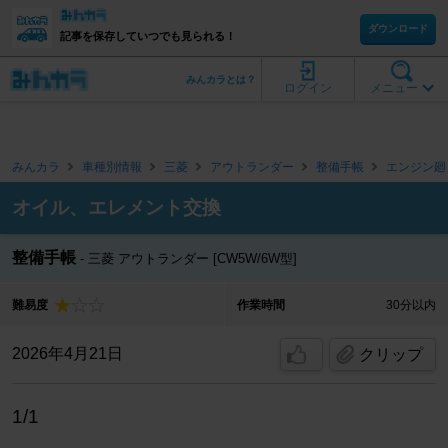
ダウンロード
記事を保存していつでも見られる！
みんカラとは？
ログイン
メニュー
みんカラ
車種別情報
三菱
アウトランダー
整備手帳
エンジン廻
オイル、エレメント交換
整備手帳
三菱 アウトランダー [CW5W/6W型]
難易度
作業時間
30分以内
2026年4月21日
クリップ
1/1