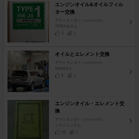
エンジンオイル&オイルフィル
ター交換
アウトランダー
[CW5W/6W型]
TOSHI.jpさん
3
1
オイルとエレメント交換
アウトランダー
[CW5W/6W型]
opcgaさん
8
1
エンジンオイル・エレメント交
換
アウトランダー
[CW5W/6W型]
シロジュンさん
33
2