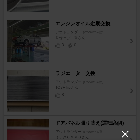
エンジンオイル定期交換
アウトランダー
[CW5W/6W型]
りせっぴ１番さん
3
0
ラジエーター交換
アウトランダー
[CW5W/6W型]
TOSHI.jpさん
8
ドアパネル張り替え(運転席側）
アウトランダー
[CW5W/6W型]
ミック０９９０さん