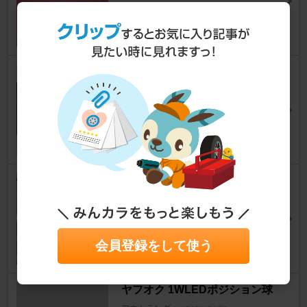
0
ドラレコDRV-610のブラケット
（ボールジョイント）修理
アウトランダー
[CW5W/6W型]
mineminezさん
4
ホワイトレター用ペンはこれが
いい！
アウトランダー
[CW5W/6W型]
OMOTENASHIさん
会員登録をして使う
37
ヤフオク 1WLEDポジション球