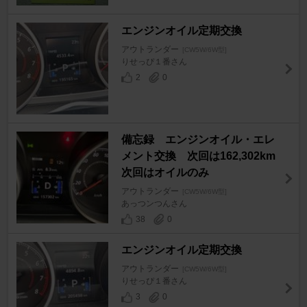
エンジンオイル定期交換
アウトランダー
[CW5W/6W型]
りせっぴ１番さん
2
0
備忘録 エンジンオイル・エレ
メント交換 次回は162,302km
次回はオイルのみ
アウトランダー
[CW5W/6W型]
あっつンつんさん
38
0
エンジンオイル定期交換
アウトランダー
[CW5W/6W型]
りせっぴ１番さん
3
0