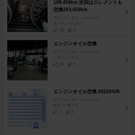
198,459km 次回はエレメントも
交換203,459km
アウトランダー
[CW5W/6W型]
あっつンつんさん
40
0
エンジンオイル交換
アウトランダー
[CW5W/6W型]
シロジュンさん
28
0
エンジンオイル交換 20220426
アウトランダー
[CW5W/6W型]
せんべー鮫さん
1
0