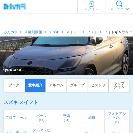
ログイン
メニュー
みんカラ
車種別情報
スズキ
スイフト
フォト
フォトギャラリー一覧 
kyoutake
ラップ
ブログ
愛車紹介
アルバム
グループ
ヒストリ
タイム
スズキ スイフト
フォトアル
パーツ
整備
プロフィール
燃費
バム
(41)
(84)
(1)
クルマレビ
フォトギャラ