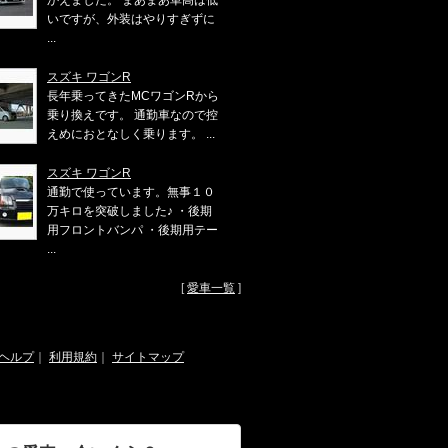
かえました。 まあまあ車高は低
いですが、外装はやりすぎずに
...
スズキ ワゴンR
長年乗ってきたMCワゴンRから
乗り換えです。 通勤車なので控
えめにおとなしく乗ります。 ...
スズキ ワゴンR
通勤で使っています。無事１０
万キロを突破しました♪ ・後期
用フロントバンパ ・後期用テー
...
[
愛車一覧
]
ヘルプ
｜
利用規約
｜
サイトマップ