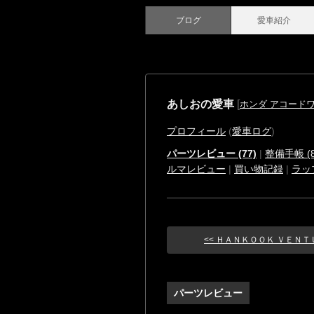
ブログ
愛車紹介
あしおの愛車
[
ホンダ アコード
プロフィール
(
愛車ログ
)
パーツレビュー (77)
|
整備手帳 (8
ルマレビュー
|
買い物記録
|
ラッ
<< ＨＡＮＫＯＯＫ ＶＥＮＴＵＳ
パーツレビュー