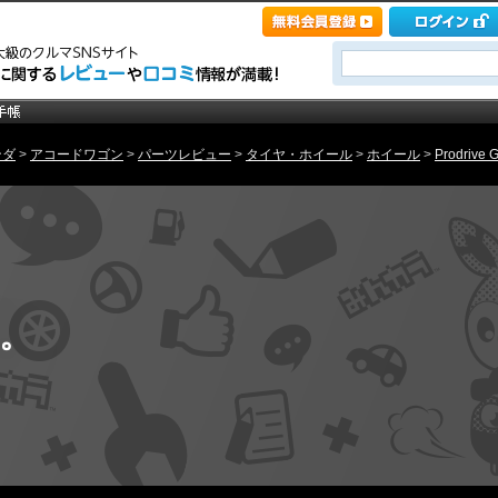
ンダ
>
アコードワゴン
>
パーツレビュー
>
タイヤ・ホイール
>
ホイール
>
Prodrive
。