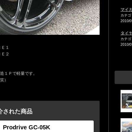
マイ
カテゴ
2010/0
タイ
カテゴ
2010/0
ＣＥ１
ＣＥ２
造１Ｐで軽量です。
笑）
介された商品
Prodrive GC-05K