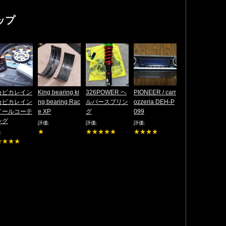
ップ
カピカレイン
King bearing ki
326POWER ヘ
PIONEER / carr
カピカレイン
ng bearing Rac
ルパースプリン
ozzeria DEH-P
イールコーテ
e XP
グ
099
ング
評価:
評価:
評価:
★
★★★★★
★★★★
:
★★★★