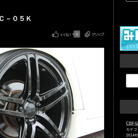
ＧＣ－０５Ｋ
0
CBF仙
カテゴ
2014/0