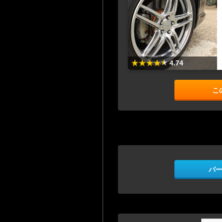
4.74
こ
パ