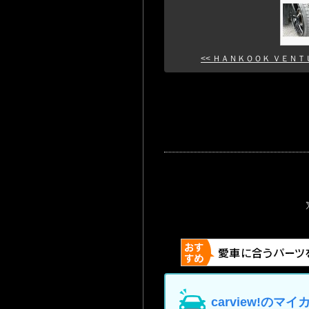
<< ＨＡＮＫＯＯＫ ＶＥＮＴＵＳ
carview!の