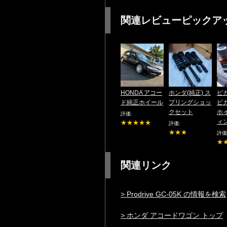
関連レビューピックア
HONDA アコー
ホンダ(純正) ス
ピ
ド純正ホイール
プリングショッ
ピ
クセット
ホ
評価:
ィ
★★★★★
評価:
★★★
評価
★
関連リンク
> Prodrive GC-05K の情報を検索
> ホンダ アコードワゴン トップ