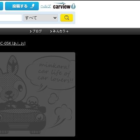
ヘルプ
 GC-05K [あしお]