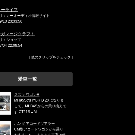
カーライフ
リ：カーオーディオ情報サイト
9/13 23:33:56
ヤガレージクラフト
リ：ショップ
7/04 22:08:54
[
他のクリップをチェック
]
愛車一覧
スズキ ワゴンR
MH95SのHYBRID ZXになりま
して、MH34Sからの乗り換えで
す CT21S→M ...
ホンダ アコードツアラー
CM型アコードワゴンから乗り