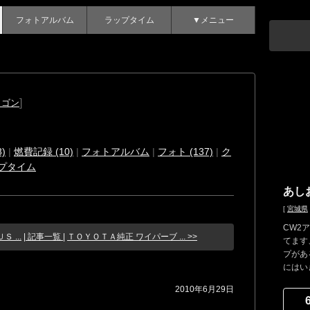
フォトアルバム
ラップタイム
▼メニュー
]
ワゴン
)
|
燃費記録 (10)
|
フォトアルバム
|
フォト (137)
|
ク
プタイム
あし
[
宮城県
CW2
 ...
| 記事一覧 |
ＴＯＹＯＴＡ純正 ワイパーブ ... >>
てます
プがあ
にはい
2010年6月29日