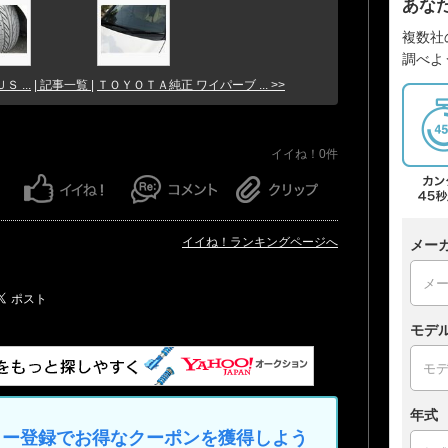
あな
複数社
調べよ
 ...
| 記事一覧 |
ＴＯＹＯＴＡ純正 ワイパーブ ... >>
イイね！0件
イイね！ランキングページへ
メー
モデ
年式
マイカー登録でお得なクーポンを獲得しよう