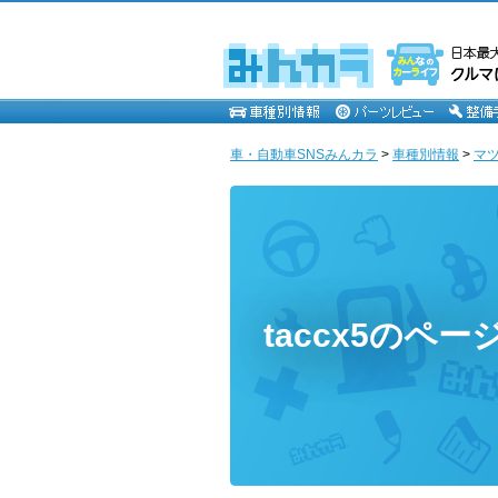
車・自動車SNSみんカラ
>
車種別情報
>
マ
taccx5のペー