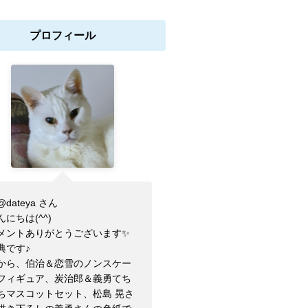
プロフィール
dateya さん
にちは(⁠^⁠^⁠)
メントありがとうございます✨
典です♪
から、伯治＆恋雪のノンスケー
フィギュア、炭治郎＆義勇てち
ちマスコットセット、松島 晃さ