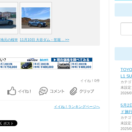
＆地元の桜🌸
11月10日 大谷ダム・笠堀 ... >>
TOYO
L1 SU
イイね！0件
カテゴ
未設定
2026/0
5月2
イイね！ランキングページへ
ド施
カテゴ
未設定
2025/0