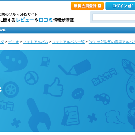
ツダ
>
デミオ
>
フォトアルバム
>
フォトアルバム一覧
>
"デミオ2号機"の愛車アルバム [k
ジ