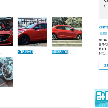
ん
す
kent
[
新潟県
kent
愛猫の
月4日
2年1...
1