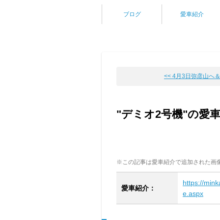
ブログ
愛車紹介
<< 4月3日弥彦山へ
"デミオ2号機"の愛
※この記事は愛車紹介で追加された画
https://min
愛車紹介：
e.aspx