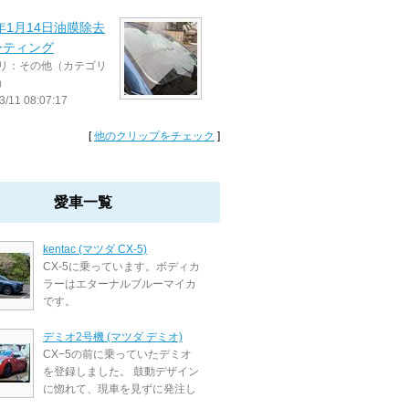
3年1月14日油膜除去
ーティング
リ：その他（カテゴリ
）
3/11 08:07:17
[
他のクリップをチェック
]
愛車一覧
kentac (マツダ CX-5)
CX-5に乗っています。ボディカ
ラーはエターナルブルーマイカ
です。
デミオ2号機 (マツダ デミオ)
CX−5の前に乗っていたデミオ
を登録しました。 鼓動デザイン
に惚れて、現車を見ずに発注し
...