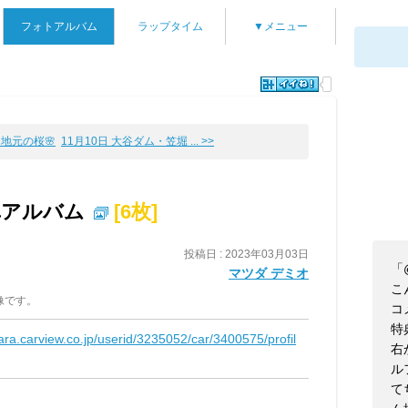
フォトアルバム
ラップタイム
▼メニュー
＆地元の桜🌸
11月10日 大谷ダム・笠堀 ... >>
車アルバム
[6枚]
投稿日 : 2023年03月03日
「@
マツダ デミオ
こん
像です。
コ
特
kara.carview.co.jp/userid/3235052/car/3400575/profil
右
ル
て