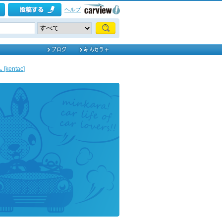
ヘルプ
entac]