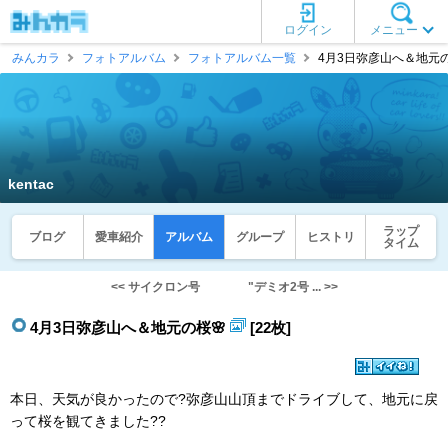
ログイン
メニュー
みんカラ
フォトアルバム
フォトアルバム一覧
4月3日弥彦山へ＆地元の桜🌸
kentac
ラップ
ブログ
愛車紹介
アルバム
グループ
ヒストリ
タイム
<< サイクロン号
"デミオ2号 ... >>
4月3日弥彦山へ＆地元の桜🌸
[22枚]
本日、天気が良かったので?弥彦山山頂までドライブして、地元に戻
って桜を観てきました??