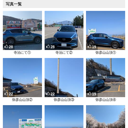
写真一覧
28
28
19
寺泊にて①
寺泊にて②
弥彦山山頂①
22
22
19
弥彦山山頂②
弥彦山山頂③
弥彦山山頂④