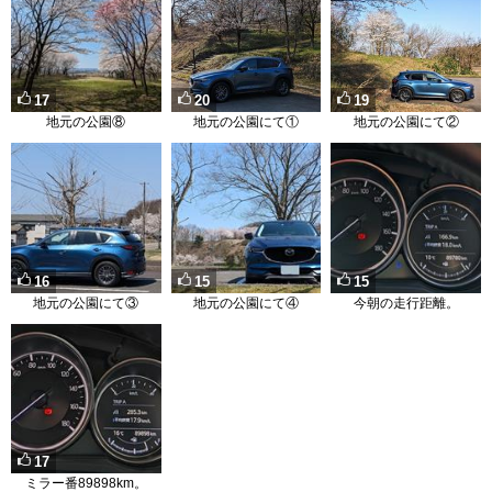
17
20
19
地元の公園⑧
地元の公園にて①
地元の公園にて②
16
15
15
地元の公園にて③
地元の公園にて④
今朝の走行距離。
17
ミラー番89898km。