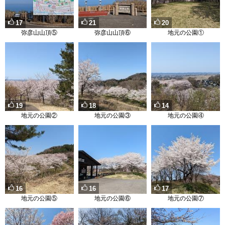
17
21
20
弥彦山山頂⑤
弥彦山山頂⑥
地元の公園①
19
18
14
地元の公園②
地元の公園③
地元の公園④
16
16
17
地元の公園⑤
地元の公園⑥
地元の公園⑦