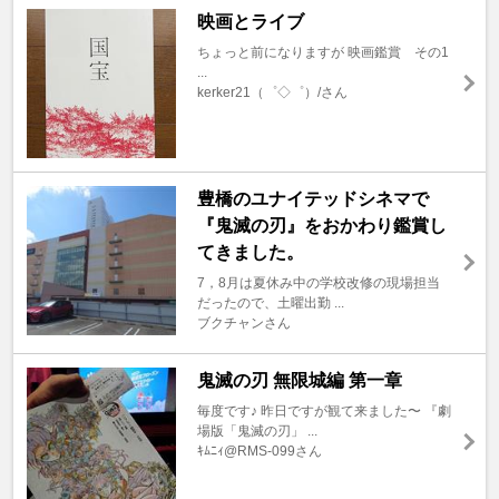
映画とライブ
ちょっと前になりますが 映画鑑賞 その1
...
kerker21（゜◇゜）/さん
豊橋のユナイテッドシネマで
『鬼滅の刃』をおかわり鑑賞し
てきました。
7，8月は夏休み中の学校改修の現場担当
だったので、土曜出勤 ...
ブクチャンさん
鬼滅の刃 無限城編 第一章
毎度です♪ 昨日ですが観て来ました〜 『劇
場版「鬼滅の刃」 ...
ｷﾑﾆｨ@RMS-099さん