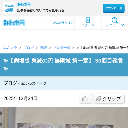
ダウンロード
記事を保存していつでも見られる！
みんカラとは？
ログイン
メニュー
みんカラ
ブログ
日記
ブログ一覧
✨【劇場版 鬼滅の刃 無限城 第一章】 
✨【劇場版 鬼滅の刃 無限城 第一章】 30回目鑑賞
✨
ブログ
taccx5のページ
2025年12月24日
クリップ