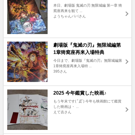
本日、劇場版 鬼滅の刃 無限城編 第一章 猗
窩座再来を観て ...
ようちゃんパパさん
劇場版『鬼滅の刃』無限城編第
1章猗窩座再来入場特典
今日まで、劇場版『鬼滅の刃』無限城編第
1章猗窩座再来入場特 ...
395さん
2025 今年鑑賞した映画♪
もう年末です( ﾟДﾟ) 今年も映画館にて鑑賞
した映画は・ ...
えて吉さん