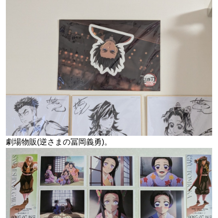
劇場物販(逆さまの冨岡義勇)。