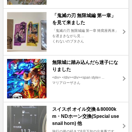
「鬼滅の刃 無限城編 第一章」
を見て来ました
「鬼滅の刃 無限城編 第一章 猗窩座再来」
を遅まきながら見 ...
くれないのブタさん
無限城に踏み込んだら迷子にな
りました
<div> </div><div><span style= ...
マリアローザさん
スイスポ オイル交換＆80000k
m・NDホーン交換(Special use
snail horn) 他
旅行の後の続きで8月下旬の出来事です。