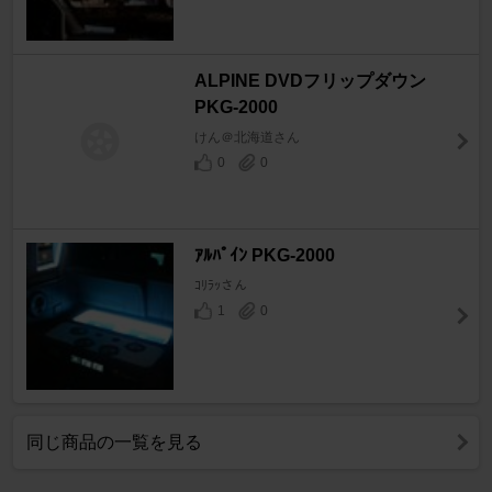
ALPINE DVDフリップダウン
PKG-2000
けん＠北海道さん
0
0
ｱﾙﾊﾟｲﾝ PKG-2000
ｺﾘﾗｯさん
1
0
同じ商品の一覧を見る