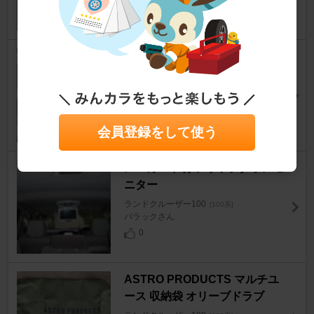
26
GCG TURBOS CT15BR
ランドクルーザー100
[100系]
JUNK99999さん
10
会員登録をして使う
メーカー不明 フリップダウンモ
ニター
ランドクルーザー100
[100系]
バラックさん
0
ASTRO PRODUCTS マルチユ
ース 収納袋 オリーブドラブ