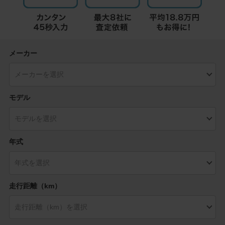
メーカー
モデル
年式
走行距離（km）