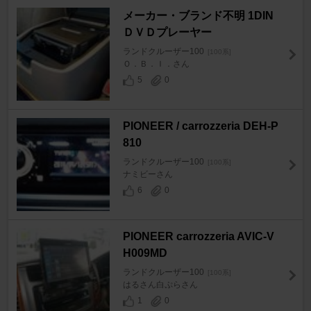
メーカー・ブランド不明 1DIN
ＤＶＤプレーヤー
ランドクルーザー100
[100系]
Ｏ．Ｂ．Ｉ．さん
5
0
PIONEER / carrozzeria DEH-P
810
ランドクルーザー100
[100系]
ナミビーさん
6
0
PIONEER carrozzeria AVIC-V
H009MD
ランドクルーザー100
[100系]
はるさん白ぷらさん
1
0