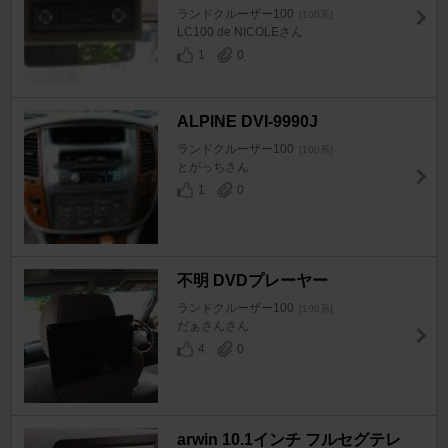
ランドクルーザー100
[100系]
LC100 de NICOLEさん
1
0
ALPINE DVI-9990J
ランドクルーザー100
[100系]
とがっちさん
1
0
不明 DVDプレーヤー
ランドクルーザー100
[100系]
だぁさんさん
4
0
arwin 10.1インチ フルセグテレ