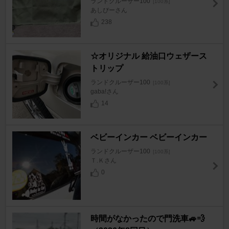
ランドクルーザー100
[100系]
あしぴーさん
238
☆オリジナル 給油口ウェザース
トリップ
ランドクルーザー100
[100系]
gaba!さん
14
ベビーインカー ベビーインカー
ランドクルーザー100
[100系]
Ｔ.Ｋさん
0
時間がなかったので門洗車🚙💨