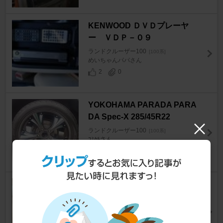
KENWOOD ＤＶＤプレーヤ
ー ＶＤＰ－０９
ランドクルーザー100
[100系]
めいちゃんパパさん
2
0
YOKOHAMA PARADA PARA
DA Spec-X 285/45R22
ランドクルーザー100
[100系]
ｺﾐｸﾙさん
7
アイアンマン ファームセル・シ
ョックアブソーバー
ランドクルーザー100
[100系]
overlander_gh_atsushさん