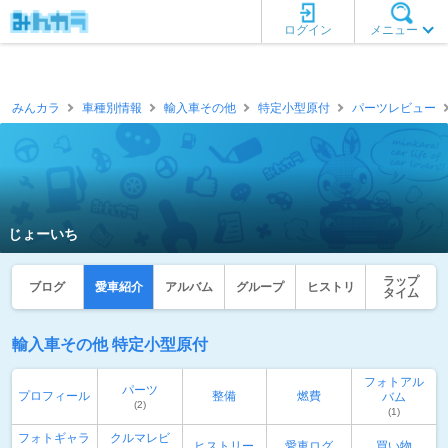
ログイン
メニュー
みんカラ
車種別情報
輸入車その他
特定小型原付
パーツレビュー
じょーいち
ラップ
ブログ
愛車紹介
アルバム
グループ
ヒストリ
タイム
輸入車その他 特定小型原付
フォトアル
パーツ
プロフィール
整備
燃費
バム
(2)
(1)
フォトギャラ
クルマレビ
ヒストリー
愛車ログ
買い物