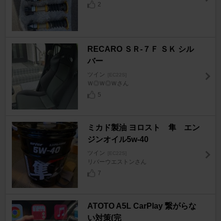
2
RECARO ＳＲ-７Ｆ ＳＫ シル
バー
ツイン
[EC22S]
Ｗ◎Ｗ◎Ｗさん
5
ミカド製油 ヨロスト 隼 エン
ジンオイル5w-40
ツイン
[EC22S]
リバーウエストンさん
7
ATOTO A5L CarPlay 繋がらな
い対策(完