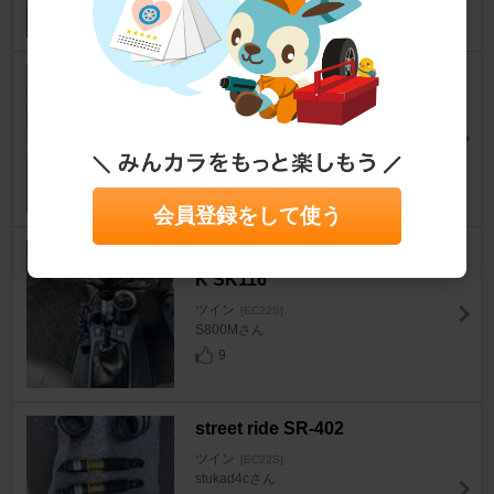
23
PIAA CREFIT PLUS
ツイン
[EC22S]
なおなお☆０３さん
8
会員登録をして使う
momo ROUND METAL BLAC
K SK116
ツイン
[EC22S]
S800Mさん
9
street ride SR-402
ツイン
[EC22S]
stukad4cさん