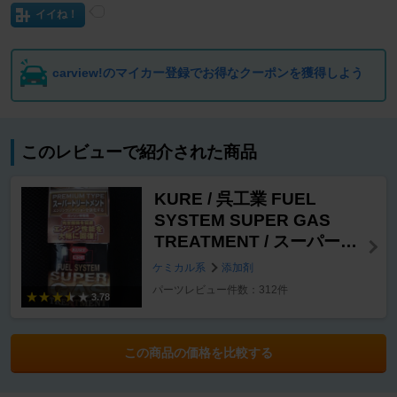
イイね！
carview!のマイカー登録でお得なクーポンを獲得しよう
このレビューで紹介された商品
KURE / 呉工業 FUEL
SYSTEM SUPER GAS
TREATMENT / スーパーガ
ストリートメント
ケミカル系
添加剤
パーツレビュー件数：312件
3.78
この商品の価格を比較する