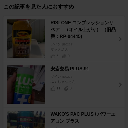
この記事を見た人におすすめ
RISLONE コンプレッションリ
ペア （オイル上がり） （旧品
番：RP-04445)
ツイン
[EC22S]
マック.さん
5
0
安斎交易 PLUS-91
ツイン
[EC22S]
ふくちゃん.さん
11
0
WAKO'S PAC PLUS / パワーエ
アコン プラス