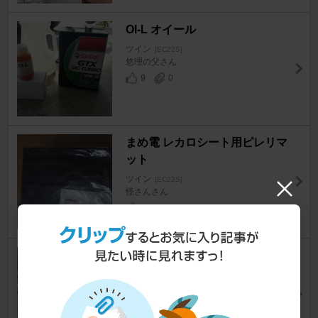
OI-L オイール
ツイン
[EC22S]
悠理の父さん
9
0
まめ電 レカロシート用ピレリマ
ット
ツイン
[EC22S]
怪さんさん
82
スズキ(純正) MCワゴンR純正オ
プション マイクロアンテナ
ツイン
[EC22S]
たかにさん