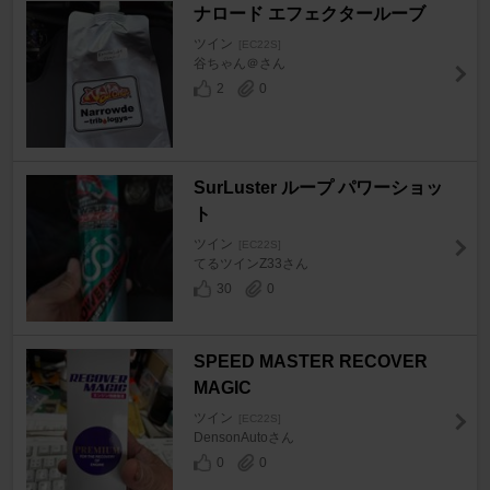
ナロード エフェクタールーブ
ツイン
[EC22S]
谷ちゃん＠さん
2
0
SurLuster ループ パワーショッ
ト
ツイン
[EC22S]
てるツインZ33さん
30
0
SPEED MASTER RECOVER
MAGIC
ツイン
[EC22S]
DensonAutoさん
0
0