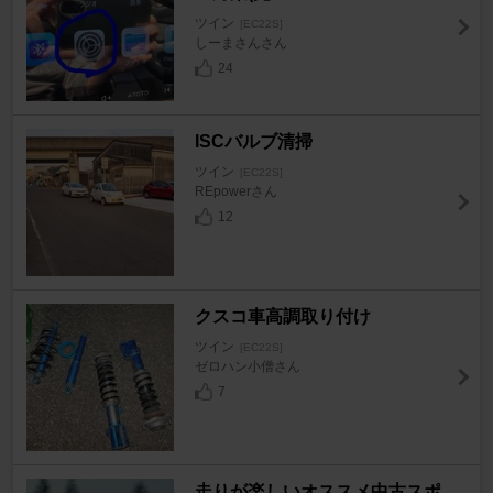
ツイン
[EC22S]
しーまさんさん
24
ISCバルブ清掃
ツイン
[EC22S]
REpowerさん
12
クスコ車高調取り付け
ツイン
[EC22S]
ゼロハン小僧さん
7
走りが楽しいオススメ中古スポ