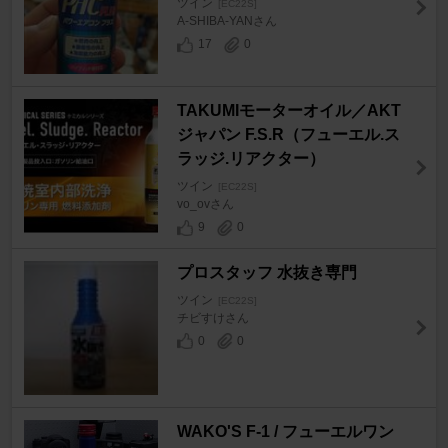
ツイン
[EC22S]
A-SHIBA-YANさん
17
0
TAKUMIモーターオイル／AKT
ジャパン F.S.R（フューエル.ス
ラッジ.リアクター）
ツイン
[EC22S]
vo_ovさん
9
0
プロスタッフ 水抜き専門
ツイン
[EC22S]
チビすけさん
0
0
WAKO'S F-1 / フューエルワン