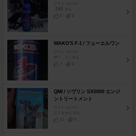
ツイン
[EC22S]
【池】さん
0
0
WAKO'S F-1 / フューエルワン
ツイン
[EC22S]
Ｍｒ，う～さん
7
0
QMI / ソヴリン SX5000 エンジ
ントリートメント
ツイン
[EC22S]
ふくちゃん.さん
11
0